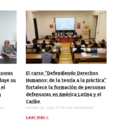
nsoras
El curso “Defendiendo Derechos
luye su
Humanos: de la teoría a la práctica”
 el
fortalece la formación de personas
n
defensoras en América Latina y el
Caribe
os
octubre 24, 2025
No hay comentarios
Leer más »