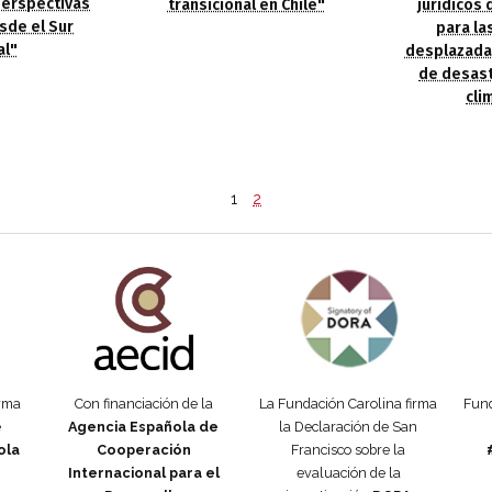
Perspectivas
jurídicos 
transicional en Chile"
sde el Sur
para la
al"
desplazada
de desast
cli
1
2
añola
Fundación Carolina Colombia
Declaración de San Francisco
Man
orma
Con financiación de la
La Fundación Carolina firma
Fund
e
Agencia Española de
la Declaración de San
ola
Cooperación
Francisco sobre la
Internacional para el
evaluación de la