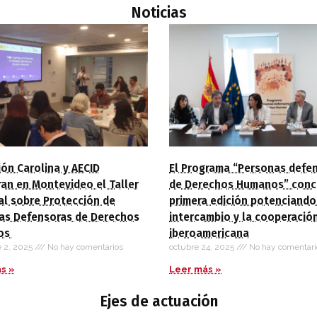
Noticias
ón Carolina y AECID
El Programa “Personas defe
an en Montevideo el Taller
de Derechos Humanos” conc
al sobre Protección de
primera edición potenciando
as Defensoras de Derechos
intercambio y la cooperació
os
iberoamericana
e 2, 2025
No hay comentarios
octubre 24, 2025
No hay comentari
s »
Leer más »
Ejes de actuación