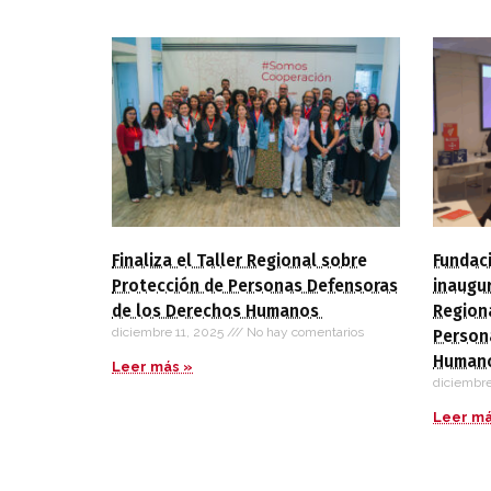
Finaliza el Taller Regional sobre
Fundaci
Protección de Personas Defensoras
inaugur
de los Derechos Humanos
Region
diciembre 11, 2025
No hay comentarios
Person
Human
Leer más »
diciembr
Leer má