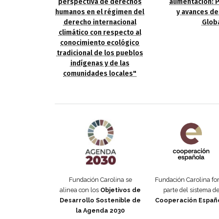
alimentación: 
perspectiva de derechos
y avances de
humanos en el régimen del
Glob
derecho internacional
climático con respecto al
conocimiento ecológico
tradicional de los pueblos
indígenas y de las
comunidades locales"
Agenda 2030 de la ONU
Cooperación Esp
Fundación Carolina se
Fundación Carolina f
alinea con los
Objetivos de
parte del sistema d
Desarrollo Sostenible de
Cooperación Españ
la Agenda 2030