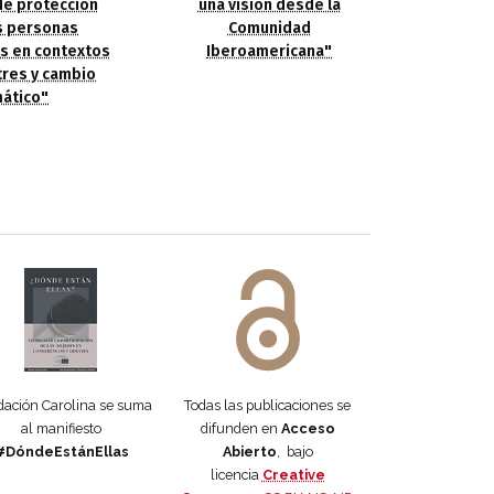
de protección
una visión desde la
s personas
Comunidad
s en contextos
Iberoamericana"
res y cambio
mático"
 DORA
ifiesto #DóndeEstánEllas
Manifiesto #DóndeEstánEllas
ación Carolina se suma
Todas las publicaciones se
al manifiesto
difunden en
Acceso
#DóndeEstánEllas
Abierto
, bajo
licencia
Creative