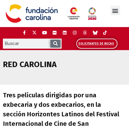
Saltar
al
contenido
La Fundación
Estudios y análisis
Cooperación y Liderazg
Red Carolina
SOLICITANTES DE BECAS
RED CAROLINA
Tres películas dirigidas por una exbecar
Tres películas dirigidas por una
exbecaria y dos exbecarios, en la
sección Horizontes Latinos del Festival
Internacional de Cine de San