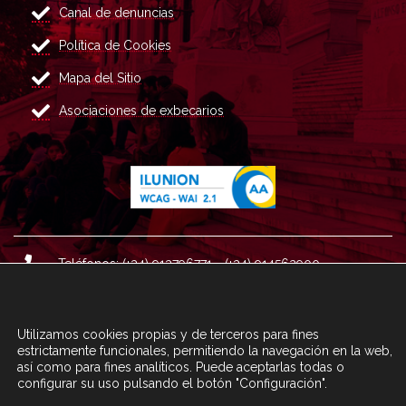
Canal de denuncias
Política de Cookies
Mapa del Sitio
Asociaciones de exbecarios
Teléfonos: (+34) 913796771 - (+34) 914562900
Dirección: Plaza del Marqués de Salamanca nº 8, 4ª plan
ta, 28006 Madrid.
Utilizamos cookies propias y de terceros para fines
Correo : informacion@fundacioncarolina.es
estrictamente funcionales, permitiendo la navegación en la web,
así como para fines analíticos. Puede aceptarlas todas o
configurar su uso pulsando el botón "Configuración".
A TRAVÉS DEL FORMULARIO
CONTACTA CON FC