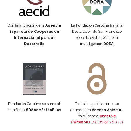
Con financiación de la
Agencia
La Fundación Carolina firma la
Española de Cooperación
Declaración de San Francisco
Internacional para el
sobre la evaluación de la
Desarrollo
investigación
DORA
Manifiesto #DóndeEstánEllas
Manifiesto #DóndeEstánEllas
Fundación Carolina se suma al
Todas las publicaciones se
manifiesto
#DóndeEstánEllas
difunden en
Acceso Abierto
,
bajo licencia
Creative
Commons ·
CC BY-NC-ND 4.0