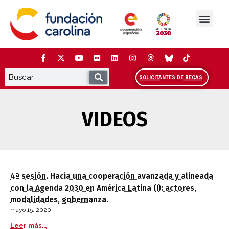
Saltar
al
contenido
La Fundación
Estudios y análisis
Cooperación y Liderazg
Red Carolina
SOLICITANTES DE BECAS
VIDEOS
4ª sesión. Hacia una cooperación avanzada y alineada
con la Agenda 2030 en América Latina (I): actores,
modalidades, gobernanza.
mayo 15, 2020
Leer más...