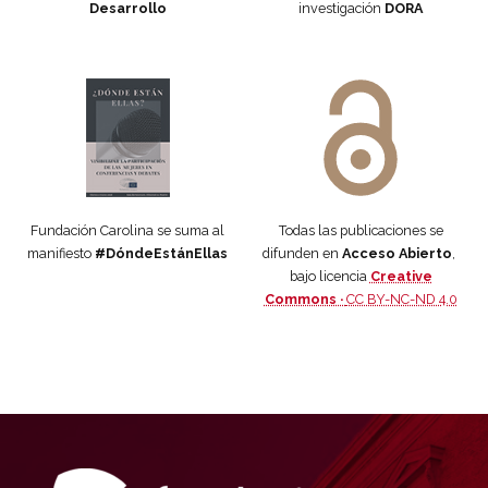
Desarrollo
investigación
DORA
Manifiesto #DóndeEstánEllas
Manifiesto #DóndeEstánEllas
Fundación Carolina se suma al
Todas las publicaciones se
manifiesto
#DóndeEstánEllas
difunden en
Acceso Abierto
,
bajo licencia
Creative
Commons ·
CC BY-NC-ND 4.0