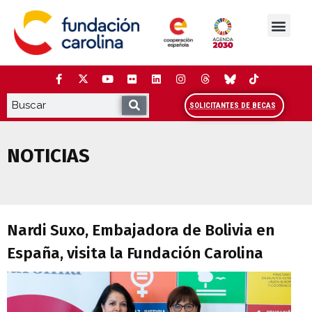
Saltar
al
contenido
La Fundación
Estudios y análisis
Cooperación y Liderazg
Red Carolina
SOLICITANTES DE BECAS
NOTICIAS
Nardi Suxo, Embajadora de Bolivia en Es
Nardi Suxo, Embajadora de Bolivia en
España, visita la Fundación Carolina