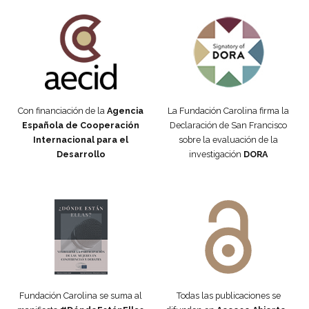
Fundación Carolina Colombia
Declaración de San Francisco
Con financiación de la
Agencia
La Fundación Carolina firma la
Española de Cooperación
Declaración de San Francisco
Internacional para el
sobre la evaluación de la
Desarrollo
investigación
DORA
Manifiesto #DóndeEstánEllas
Manifiesto #DóndeEstánEllas
Fundación Carolina se suma al
Todas las publicaciones se