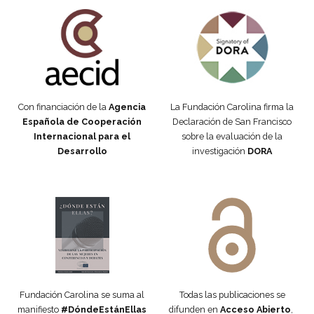
Fundación Carolina Colombia
Declaración de San Francisco
Con financiación de la
Agencia
La Fundación Carolina firma la
Española de Cooperación
Declaración de San Francisco
Internacional para el
sobre la evaluación de la
Desarrollo
investigación
DORA
Manifiesto #DóndeEstánEllas
Manifiesto #DóndeEstánEllas
Fundación Carolina se suma al
Todas las publicaciones se
manifiesto
#DóndeEstánEllas
difunden en
Acceso Abierto
,