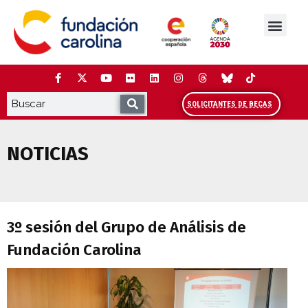
Saltar
al
contenido
La Fundación
Estudios y análisis
Cooperación y Liderazg
Red Carolina
SOLICITANTES DE BECAS
NOTICIAS
3º sesión del Grupo de Análisis de Fund
3º sesión del Grupo de Análisis de
Fundación Carolina