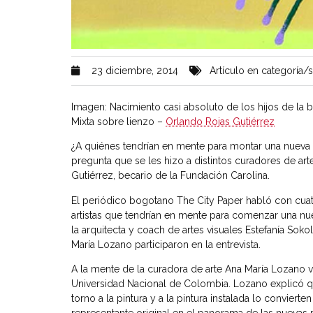
23 diciembre, 2014
Artículo en categoría/s
Imagen: Nacimiento casi absoluto de los hijos de la 
Mixta sobre lienzo –
Orlando Rojas Gutiérrez
¿A quiénes tendrían en mente para montar una nueva co
pregunta que se les hizo a distintos curadores de art
Gutiérrez, becario de la Fundación Carolina.
El periódico bogotano The City Paper habló con cua
artistas que tendrían en mente para comenzar una nue
la arquitecta y coach de artes visuales Estefanía Soko
María Lozano participaron en la entrevista.
A la mente de la curadora de arte Ana María Lozano 
Universidad Nacional de Colombia. Lozano explicó q
torno a la pintura y a la pintura instalada lo conviert
representante original en el panorama de las nuevas p