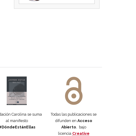
 DORA
ifiesto #DóndeEstánEllas
Manifiesto #DóndeEstánEllas
ación Carolina se suma
Todas las publicaciones se
al manifiesto
difunden en
Acceso
#DóndeEstánEllas
Abierto
, bajo
licencia
Creative