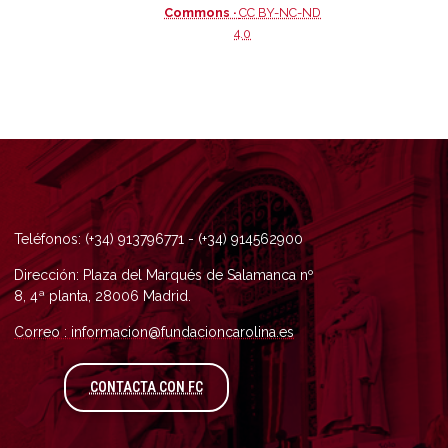
Commons ·
CC BY-NC-ND
4.0
Teléfonos: (+34) 913796771 - (+34) 914562900
Dirección: Plaza del Marqués de Salamanca nº
8, 4ª planta, 28006 Madrid.
Correo : informacion@fundacioncarolina.es
A TRAVÉS DEL FORMULARIO DE CONTAC
CONTACTA CON FC