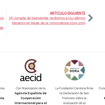
-
ARTÍCULO SIGUIENTE
con
VII Jornada de bienvenida: recibimos a los últimos
becarios en llegar de la convocatoria 2014-2015
nte
añola
Fundación Carolina Colombia
Declaración de San Francisco
Man
orma
Con financiación de la
La Fundación Carolina firma
Fund
e
Agencia Española de
la Declaración de San
ola
Cooperación
Francisco sobre la
Internacional para el
evaluación de la