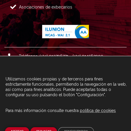
Asociaciones de exbecarios
Teléfonos: (+34) 913796771 - (+34) 914562900
Dirección: Plaza del Marqués de Salamanca nº 8, 4ª plan
ta, 28006 Madrid.
Utilizamos cookies propias y de terceros para fines
Correo : informacion@fundacioncarolina.es
estrictamente funcionales, permitiendo la navegación en la web,
así como para fines analíticos. Puede aceptarlas todas o
configurar su uso pulsando el botón "Configuración".
A TRAVÉS DEL FORMULARIO
CONTACTA CON FC
Para más información consulte nuestra
política de cookies
© Fundación Carolina 2020