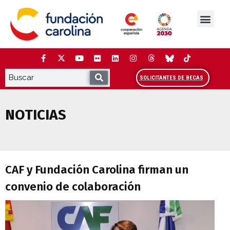
Saltar
al
contenido
La Fundación
Estudios y análisis
Cooperación y Liderazg
Red Carolina
SOLICITANTES DE BECAS
NOTICIAS
CAF y Fundación Carolina firman un con
CAF y Fundación Carolina firman un
convenio de colaboración