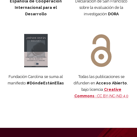
Española de Cooperación
Declaración de San Francisco
Internacional para el
sobre la evaluación de la
Desarrollo
investigación
DORA
Manifiesto #DóndeEstánEllas
Manifiesto #DóndeEstánEllas
Fundación Carolina se suma al
Todas las publicaciones se
manifiesto
#DóndeEstánEllas
difunden en
Acceso Abierto
,
bajo licencia
Creative
Commons ·
CC BY-NC-ND 4.0