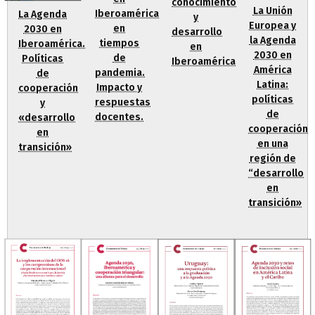
conocimiento
La Unión
Iberoamérica
La Agenda
y
Europea y
en
2030 en
desarrollo
la Agenda
tiempos
Iberoamérica.
en
2030 en
de
Políticas
Iberoamérica
América
pandemia.
de
Latina:
Impacto y
cooperación
políticas
respuestas
y
de
docentes.
«desarrollo
cooperación
en
en una
transición»
región de
“desarrollo
en
transición»