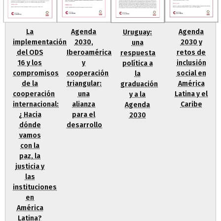
Agenda
La
Agenda
Uruguay:
2030,
implementación
2030 y
una
Iberoamérica
del ODS
retos de
respuesta
y
16 y los
inclusión
política a
cooperación
compromisos
social en
la
triangular:
de la
América
graduación
una
cooperación
Latina y el
y a la
alianza
internacional:
Caribe
Agenda
para el
¿ Hacia
2030
desarrollo
dónde
vamos
con la
paz, la
justicia y
las
instituciones
en
América
Latina?