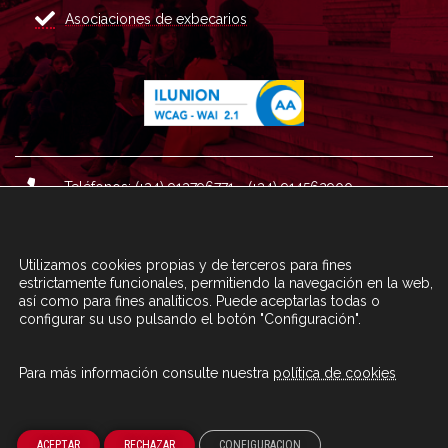
Asociaciones de exbecarios
Teléfonos: (+34) 913796771 - (+34) 914562900
Dirección: Plaza del Marqués de Salamanca nº 8, 4ª plan
ta, 28006 Madrid.
Utilizamos cookies propias y de terceros para fines
Correo : informacion@fundacioncarolina.es
estrictamente funcionales, permitiendo la navegación en la web,
así como para fines analíticos. Puede aceptarlas todas o
configurar su uso pulsando el botón "Configuración".
A TRAVÉS DEL FORMULARIO
CONTACTA CON FC
Para más información consulte nuestra
política de cookies
© Fundación Carolina 2020
ACEPTAR
RECHAZAR
CONFIGURACION