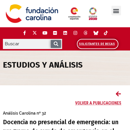
Saltar
al
contenido
La Fundación
Estudios y análisis
Cooperación y Liderazg
Red Carolina
SOLICITANTES DE BECAS
ESTUDIOS Y ANÁLISIS
Docencia no presencial de emergencia: 
VOLVER A PUBLICACIONES
Análisis Carolina
nº 32
Docencia no presencial de emergencia: un