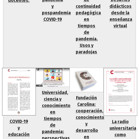
docentes.
y
continuidad
didácticos
pospandemia
pedagógica
desde la
COVID-19
en
enseñanza
tiempos
virtual
de
pandemia.
Usos y
paradojas
Universidad,
Fundación
ciencia y
Carolina:
conocimiento
cooperación,
en
conocimiento
tiempos
COVID-19
La radio
y
de
y
universitaria
desarrollo
pandemia:
educación
como
en
perspectivas