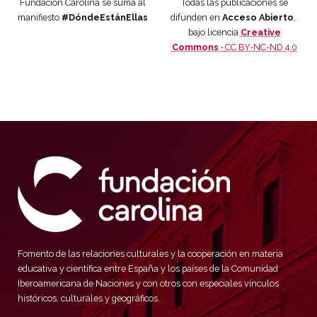
Fundación Carolina se suma al
Todas las publicaciones se
manifiesto
#DóndeEstánEllas
difunden en
Acceso Abierto
,
bajo licencia
Creative
Commons ·
CC BY-NC-ND 4.0
Fomento de las relaciones culturales y la cooperación en materia
educativa y científica entre España y los países de la Comunidad
Iberoamericana de Naciones y con otros con especiales vínculos
históricos, culturales y geográficos.