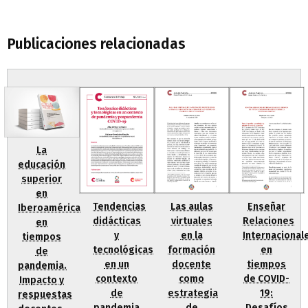
Publicaciones relacionadas
La
educación
superior
en
Tendencias
Las aulas
Enseñar
Iberoamérica
didácticas
virtuales
Relaciones
en
y
en la
Internacional
tiempos
tecnológicas
formación
en
de
en un
docente
tiempos
pandemia.
contexto
como
de COVID-
Impacto y
de
estrategia
19:
respuestas
pandemia
de
Desafíos