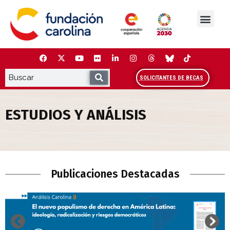
Saltar
al
contenido
La Fundación
Estudios y análisis
Cooperación y Liderazg
Red Carolina
SOLICITANTES DE BECAS
ESTUDIOS Y ANÁLISIS
Estudios y Análisis
Publicaciones Destacadas