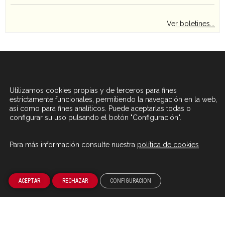
Ver boletines...
Agenda 2030 de la ONU
Cooperación Española
Utilizamos cookies propias y de terceros para fines
estrictamente funcionales, permitiendo la navegación en la web,
así como para fines analíticos. Puede aceptarlas todas o
configurar su uso pulsando el botón "Configuración".
Para más información consulte nuestra
política de cookies
Fundación Carolina se alinea con
Fundación Carolina forma parte
los
Objetivos de Desarrollo
del sistema de
Cooperación
Sostenible de la Agenda
Española
ACEPTAR
RECHAZAR
CONFIGURACION
2030
Fundación Carolina Colombia
Declaración de San Francisco