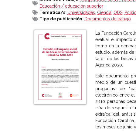
Educación / educación superior
Temática/s
:
Universidades
,
Ciencia
,
ODS
,
Políti
Tipo de publicación
:
Documentos de trabajo
La Fundación Caroli
evaluar el impacto 
como en la generaci
estudio, además de a
valor de las becas 
Agenda 2030.
Este documento pre
medio de un cuesti
preguntas de “dat
electrónico entre el
2.110 personas bec
cifra de respuesta fu
extraída del análi
Fundación Carolina, 
los meses de junio 