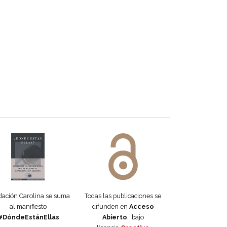
 DORA
ifiesto #DóndeEstánEllas
Manifiesto #DóndeEstánEllas
ación Carolina se suma
Todas las publicaciones se
al manifiesto
difunden en
Acceso
#DóndeEstánEllas
Abierto
, bajo