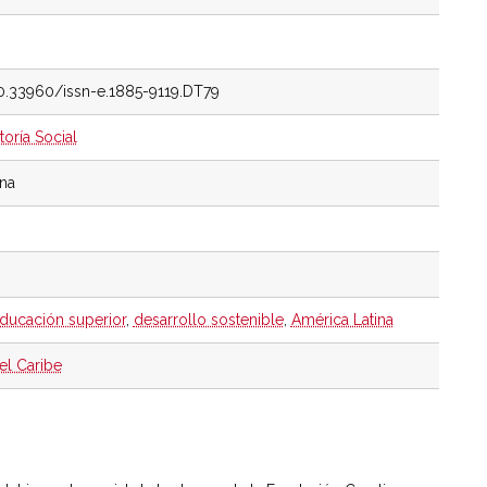
10.33960/issn-e.1885-9119.DT79
toría Social
ina
ducación superior
,
desarrollo sostenible
,
América Latina
el Caribe