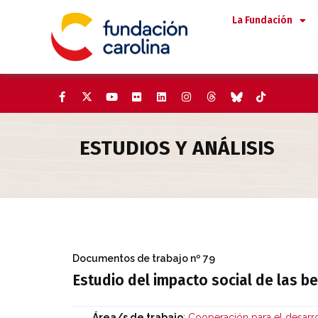
Saltar
La Fundación
al
contenido
ESTUDIOS Y ANÁLISIS
Estudio del impacto social de 
Documentos de trabajo
nº 79
Estudio del impacto social de las b
Área/s de trabajo
:
Cooperación para el desarro