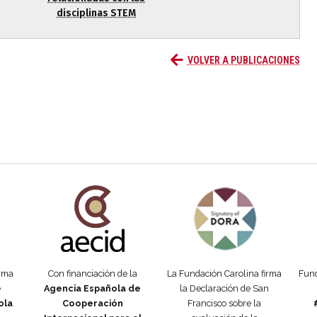
disciplinas STEM
VOLVER A PUBLICACIONES
añola
Fundación Carolina Colombia
Declaración de San Francisco
Man
orma
Con financiación de la
La Fundación Carolina firma
Fund
e
Agencia Española de
la Declaración de San
ola
Cooperación
Francisco sobre la