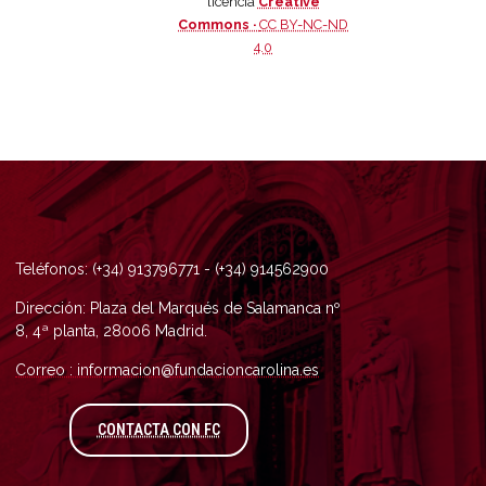
licencia
Creative
Commons ·
CC BY-NC-ND
4.0
Teléfonos: (+34) 913796771 - (+34) 914562900
Dirección: Plaza del Marqués de Salamanca nº
8, 4ª planta, 28006 Madrid.
Correo : informacion@fundacioncarolina.es
A TRAVÉS DEL FORMULARIO DE CONTAC
CONTACTA CON FC