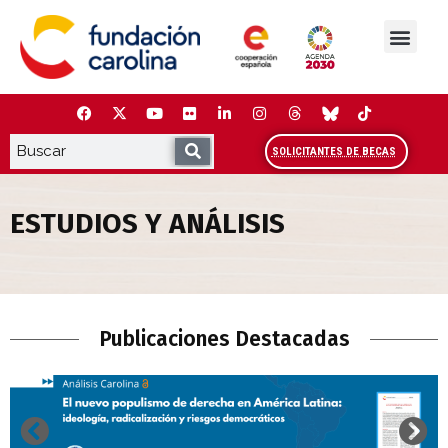
Saltar
al
contenido
La Fundación
Estudios y análisis
Cooperación y Liderazg
Red Carolina
SOLICITANTES DE BECAS
ESTUDIOS Y ANÁLISIS
Estudios y Análisis
Publicaciones Destacadas