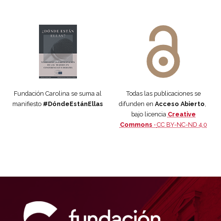
Manifiesto #DóndeEstánEllas
Manifiesto #DóndeEstánEllas
Fundación Carolina se suma al
Todas las publicaciones se
manifiesto
#DóndeEstánEllas
difunden en
Acceso Abierto
,
bajo licencia
Creative
Commons ·
CC BY-NC-ND 4.0