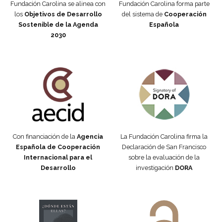
Fundación Carolina se alinea con
Fundación Carolina forma parte
los
Objetivos de Desarrollo
del sistema de
Cooperación
Sostenible de la Agenda
Española
2030
Fundación Carolina Colombia
Declaración de San Francisco
Con financiación de la
Agencia
La Fundación Carolina firma la
Española de Cooperación
Declaración de San Francisco
Internacional para el
sobre la evaluación de la
Desarrollo
investigación
DORA
Manifiesto #DóndeEstánEllas
Manifiesto #DóndeEstánEllas