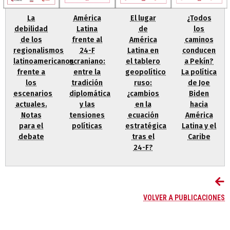
La
América
El lugar
¿Todos
debilidad
Latina
de
los
de los
frente al
América
caminos
regionalismos
24-F
Latina en
conducen
latinoamericanos
ucraniano:
el tablero
a Pekín?
frente a
entre la
geopolítico
La política
los
tradición
ruso:
de Joe
escenarios
diplomática
¿cambios
Biden
actuales.
y las
en la
hacia
Notas
tensiones
ecuación
América
para el
políticas
estratégica
Latina y el
debate
tras el
Caribe
24-F?
VOLVER A PUBLICACIONES