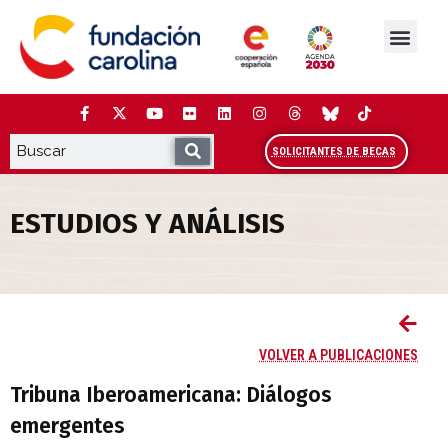
Saltar
al
contenido
La Fundación
Estudios y análisis
Cooperación y Liderazg
Red Carolina
SOLICITANTES DE BECAS
ESTUDIOS Y ANÁLISIS
Tribuna Iberoamericana: Diálogos emer
VOLVER A PUBLICACIONES
Tribuna Iberoamericana: Diálogos
emergentes