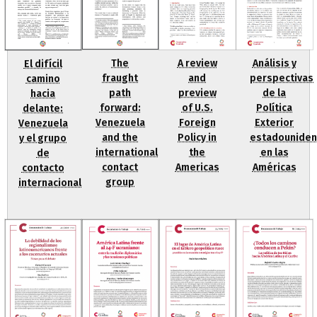
The
A review
Análisis y
El difícil
fraught
and
perspectivas
camino
path
preview
de la
hacia
forward:
of U.S.
Política
delante:
Venezuela
Foreign
Exterior
Venezuela
and the
Policy in
estadounide
y el grupo
international
the
en las
de
contact
Americas
Américas
contacto
group
internacional