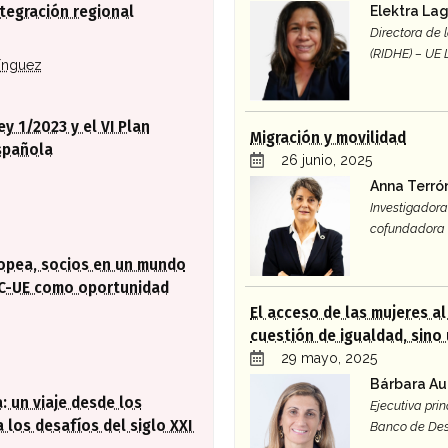
Elektra La
tegración regional
Directora de
(RIDHE) – UE
ínguez
ey 1/2023 y el VI Plan
Migración y movilidad
spañola
26 junio, 2025
Anna Terró
Investigadora 
cofundadora 
ropea, socios en un mundo
AC-UE como oportunidad
El acceso de las mujeres a
cuestión de igualdad, sino
29 mayo, 2025
Bárbara Au
: un viaje desde los
Ejecutiva prin
 los desafíos del siglo XXI
Banco de Des