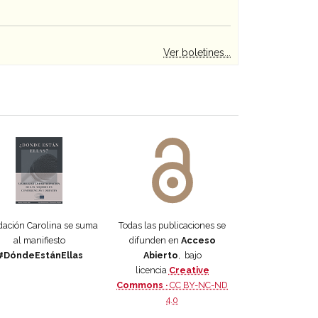
Ver boletines...
 DORA
ifiesto #DóndeEstánEllas
Manifiesto #DóndeEstánEllas
ación Carolina se suma
Todas las publicaciones se
al manifiesto
difunden en
Acceso
#DóndeEstánEllas
Abierto
, bajo
licencia
Creative
Commons ·
CC BY-NC-ND
4.0