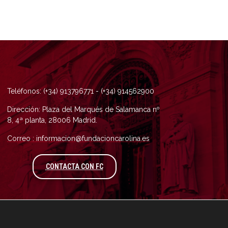
Teléfonos: (+34) 913796771 - (+34) 914562900
Dirección: Plaza del Marqués de Salamanca nº
8, 4ª planta, 28006 Madrid.
Correo : informacion@fundacioncarolina.es
A TRAVÉS DEL FORMULARIO DE CONTAC
CONTACTA CON FC