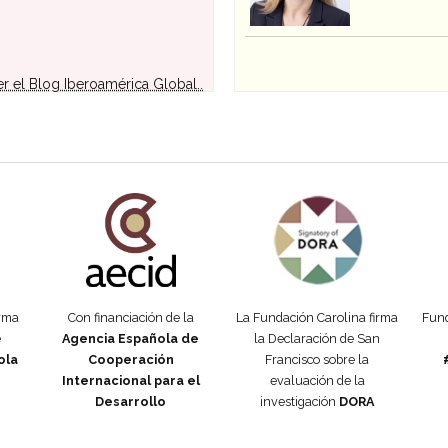
er el Blog Iberoamérica Global..
añola
Fundación Carolina Colombia
Declaración de San Francisco
Man
orma
Con financiación de la
La Fundación Carolina firma
Fund
e
Agencia Española de
la Declaración de San
ola
Cooperación
Francisco sobre la
Internacional para el
evaluación de la
Desarrollo
investigación
DORA