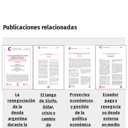
Publicaciones relacionadas
Proyectos
La
Ecuador
El tango
económicos
renegociación
paga y
de Sísifo.
y gestión
de la
renegocia
Dólar,
de la
deuda
su deuda
crisis y
política
argentina
externa
cambio
económica
durante la
en medio
de