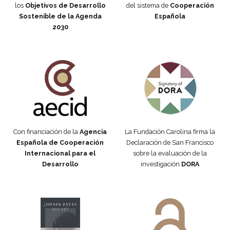
los
Objetivos de Desarrollo
del sistema de
Cooperación
Sostenible de la Agenda
Española
2030
Fundación Carolina Colombia
Declaración de San Francisco
Con financiación de la
Agencia
La Fundación Carolina firma la
Española de Cooperación
Declaración de San Francisco
Internacional para el
sobre la evaluación de la
Desarrollo
investigación
DORA
Manifiesto #DóndeEstánEllas
Manifiesto #DóndeEstánEllas