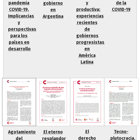
y
pandemia
de la
gobierno
productiva:
COVID-19.
COVID-19
en
experiencias
Implicancias
Argentina
recientes
y
de
perspectivas
gobiernos
para los
progresistas
países en
en
desarrollo
América
Latina
El
Tecno-
El eterno
Agotamiento
derecho
plutocracia,
resplandor
del