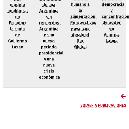
humano a
democracia
de una
modelo
la
y
Argentina
neoliberal
alimentación:
concentració
sin
en
Perspectivas
de poder
recuerdos.
Ecuador:
y avances
en
Argentina
la caída
desde el
América
en un
de
Sur
Latina
nuevo
Guillermo
Global
periodo
Lasso
presidencial
y una
nueva
crisis
económica
VOLVER A PUBLICACIONES