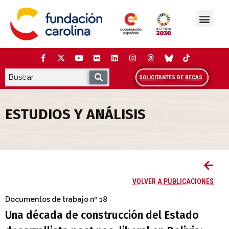
Saltar
al
contenido
La Fundación
Estudios y análisis
Cooperación y Liderazg
Red Carolina
SOLICITANTES DE BECAS
ESTUDIOS Y ANÁLISIS
Una década de construcción del Estado de
VOLVER A PUBLICACIONES
Documentos de trabajo
nº 18
Una década de construcción del Estado