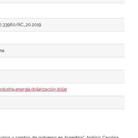
/10.33960/AC_20.2019
ina
ndustria
,
energía
,
dolarización
,
dólar
, crisis y cambio de gobierno en Argentina”, Análisis Carolina,