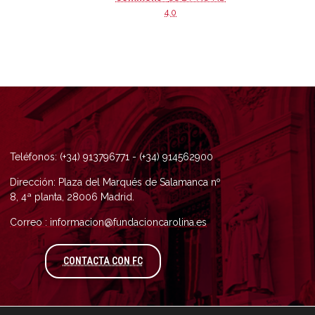
4.0
Teléfonos: (+34) 913796771 - (+34) 914562900
Dirección: Plaza del Marqués de Salamanca nº
8, 4ª planta, 28006 Madrid.
Correo : informacion@fundacioncarolina.es
A TRAVÉS DEL FORMULARIO DE CONTAC
CONTACTA CON FC