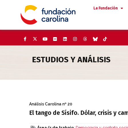
Saltar
La Fundación
al
contenido
ESTUDIOS Y ANÁLISIS
El tango de Sísifo. Dólar, cris
Análisis Carolina
nº 20
El tango de Sísifo. Dólar, crisis y c
Área/s de trabajo
:
Democracia y contrato soci