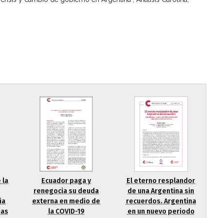
 la
Ecuador paga y
El eterno resplandor
renegocia su deuda
de una Argentina sin
ia
externa en medio de
recuerdos. Argentina
ias
la COVID-19
en un nuevo periodo