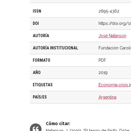
ISSN
2695-4362
DOI
https://doi.org
AUTORÍA
José Natanson
AUTORÍA INSTITUCIONAL
Fundación Carol
FORMATO
PDF
AÑO
2019
ETIQUETAS
Economía
,
crisis
,
i
PAÍS/ES
Argentina
Cómo citar:
Natanson, J. (2019): “El tango de Sísifo. Dólar