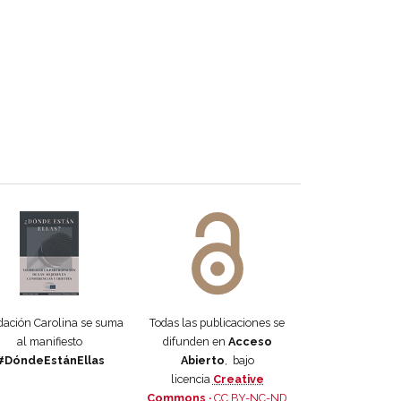
 DORA
ifiesto #DóndeEstánEllas
Manifiesto #DóndeEstánEllas
ación Carolina se suma
Todas las publicaciones se
al manifiesto
difunden en
Acceso
#DóndeEstánEllas
Abierto
, bajo
licencia
Creative
Commons ·
CC BY-NC-ND