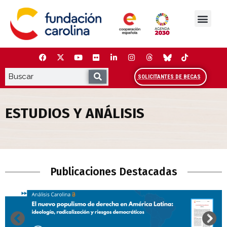
Saltar
al
contenido
La Fundación
Estudios y análisis
Cooperación y Liderazg
Red Carolina
SOLICITANTES DE BECAS
ESTUDIOS Y ANÁLISIS
Estudios y Análisis
Publicaciones Destacadas