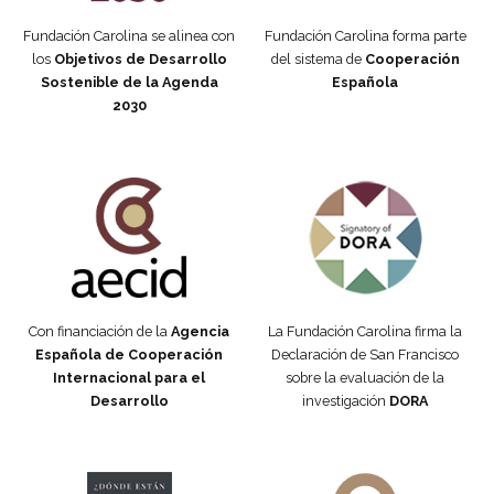
Fundación Carolina se alinea con
Fundación Carolina forma parte
los
Objetivos de Desarrollo
del sistema de
Cooperación
Sostenible de la Agenda
Española
2030
Fundación Carolina Colombia
Declaración de San Francisco
Con financiación de la
Agencia
La Fundación Carolina firma la
Española de Cooperación
Declaración de San Francisco
Internacional para el
sobre la evaluación de la
Desarrollo
investigación
DORA
Manifiesto #DóndeEstánEllas
Manifiesto #DóndeEstánEllas