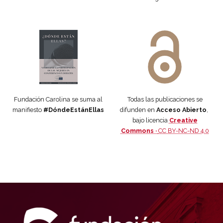
Manifiesto #DóndeEstánEllas
Manifiesto #DóndeEstánEllas
Fundación Carolina se suma al
Todas las publicaciones se
manifiesto
#DóndeEstánEllas
difunden en
Acceso Abierto
,
bajo licencia
Creative
Commons ·
CC BY-NC-ND 4.0