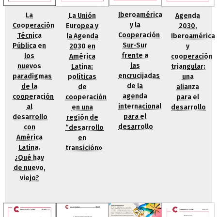
Iberoamérica
La
La Unión
Agenda
y la
Cooperación
Europea y
2030,
Cooperación
Técnica
la Agenda
Iberoamérica
Sur-Sur
Pública en
2030 en
y
frente a
los
América
cooperación
las
nuevos
Latina:
triangular:
encrucijadas
paradigmas
políticas
una
de la
de la
de
alianza
agenda
cooperación
cooperación
para el
internacional
al
en una
desarrollo
para el
desarrollo
región de
desarrollo
con
“desarrollo
América
en
Latina.
transición»
¿Qué hay
de nuevo,
viejo?