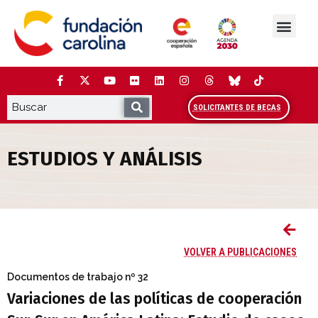
Saltar
al
contenido
La Fundación
Estudios y análisis
Cooperación y Liderazg
Red Carolina
SOLICITANTES DE BECAS
ESTUDIOS Y ANÁLISIS
Variaciones de las políticas de cooperac
VOLVER A PUBLICACIONES
Documentos de trabajo
nº 32
Variaciones de las políticas de cooperación