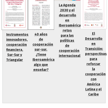
La Agenda
2030 y el
desarrollo
en
Iberoamérica:
retos
El
40 años
Instrumentos
para las
Desarrollo
de
innovadores,
políticas
en
cooperación
cooperación
de
Transición:
sur-sur.
financiera,
cooperación
perspectivas
¿Tiene
Sur-Sur y
internacional
para
Iberoamérica
Triangular
reforzar
algo que
la
enseñar?
cooperación
con
América
Latina y el
Caribe