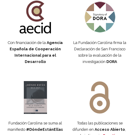
Con financiación de la
Agencia
La Fundación Carolina firma la
Española de Cooperación
Declaración de San Francisco
Internacional para el
sobre la evaluación de la
Desarrollo
investigación
DORA
Manifiesto #DóndeEstánEllas
Manifiesto #DóndeEstánEllas
Fundación Carolina se suma al
Todas las publicaciones se
manifiesto
#DóndeEstánEllas
difunden en
Acceso Abierto
,