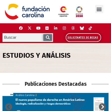
Saltar
al
contenido
La Fundación
Estudios y análisis
Cooperación y Liderazg
Red Carolina
SOLICITANTES DE BECAS
ESTUDIOS Y ANÁLISIS
Estudios y Análisis
Publicaciones Destacadas