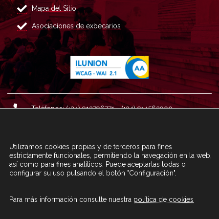
Mapa del Sitio
Asociaciones de exbecarios
Teléfonos: (+34) 913796771 - (+34) 914562900
Dirección: Plaza del Marqués de Salamanca nº 8, 4ª plan
ta, 28006 Madrid.
Utilizamos cookies propias y de terceros para fines
Correo : informacion@fundacioncarolina.es
estrictamente funcionales, permitiendo la navegación en la web,
así como para fines analíticos. Puede aceptarlas todas o
configurar su uso pulsando el botón "Configuración".
A TRAVÉS DEL FORMULARIO
CONTACTA CON FC
Para más información consulte nuestra
política de cookies
© Fundación Carolina 2020