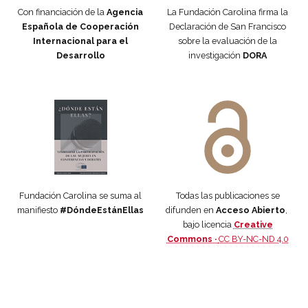
Con financiación de la
Agencia
La Fundación Carolina firma la
Española de Cooperación
Declaración de San Francisco
Internacional para el
sobre la evaluación de la
Desarrollo
investigación
DORA
Manifiesto #DóndeEstánEllas
Manifiesto #DóndeEstánEllas
Fundación Carolina se suma al
Todas las publicaciones se
manifiesto
#DóndeEstánEllas
difunden en
Acceso Abierto
,
bajo licencia
Creative
Commons ·
CC BY-NC-ND 4.0