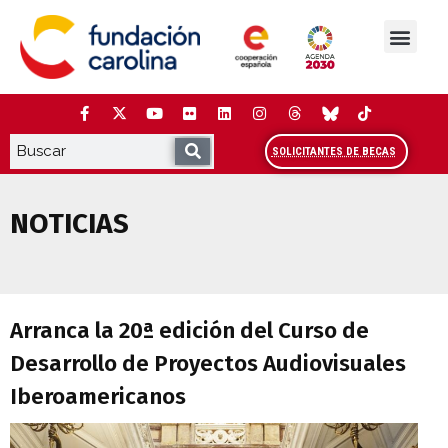
Saltar
al
contenido
La Fundación
Estudios y análisis
Cooperación y Liderazg
Red Carolina
SOLICITANTES DE BECAS
NOTICIAS
Arranca la 20ª edición del Curso de De
Arranca la 20ª edición del Curso de
Desarrollo de Proyectos Audiovisuales
Iberoamericanos