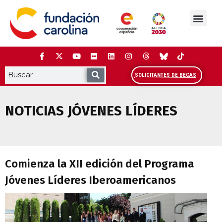
Saltar
al
contenido
La Fundación
Estudios y análisis
Cooperación y Liderazg
Red Carolina
SOLICITANTES DE BECAS
NOTICIAS JÓVENES LÍDERES
Comienza la XII edición del Programa J
Comienza la XII edición del Programa
Jóvenes Líderes Iberoamericanos