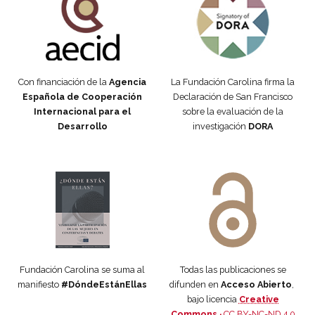
Con financiación de la
Agencia
La Fundación Carolina firma la
Española de Cooperación
Declaración de San Francisco
Internacional para el
sobre la evaluación de la
Desarrollo
investigación
DORA
Manifiesto #DóndeEstánEllas
Manifiesto #DóndeEstánEllas
Fundación Carolina se suma al
Todas las publicaciones se
manifiesto
#DóndeEstánEllas
difunden en
Acceso Abierto
,
bajo licencia
Creative
Commons ·
CC BY-NC-ND 4.0