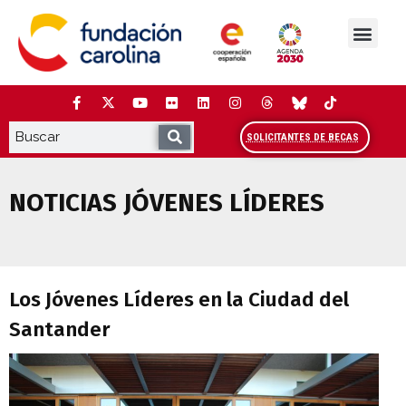
Saltar
al
contenido
La Fundación
Estudios y análisis
Cooperación y Liderazg
Red Carolina
SOLICITANTES DE BECAS
NOTICIAS JÓVENES LÍDERES
Los Jóvenes Líderes en la Ciudad del Sa
Los Jóvenes Líderes en la Ciudad del
Santander