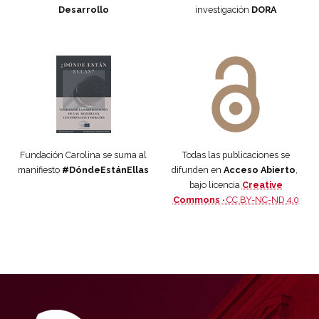
Desarrollo
investigación
DORA
Manifiesto #DóndeEstánEllas
Manifiesto #DóndeEstánEllas
Fundación Carolina se suma al
Todas las publicaciones se
manifiesto
#DóndeEstánEllas
difunden en
Acceso Abierto
,
bajo licencia
Creative
Commons ·
CC BY-NC-ND 4.0