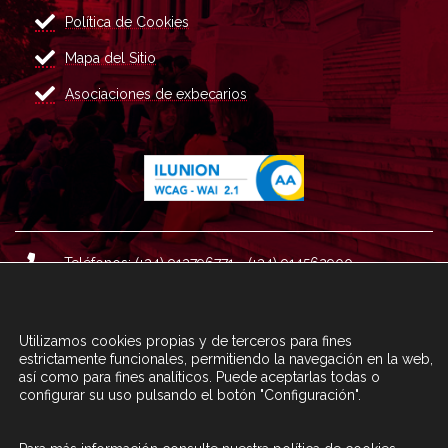
Política de Cookies
Mapa del Sitio
Asociaciones de exbecarios
Teléfonos: (+34) 913796771 - (+34) 914562900
Dirección: Plaza del Marqués de Salamanca nº 8, 4ª plan
ta, 28006 Madrid.
Utilizamos cookies propias y de terceros para fines
Correo : informacion@fundacioncarolina.es
estrictamente funcionales, permitiendo la navegación en la web,
así como para fines analíticos. Puede aceptarlas todas o
configurar su uso pulsando el botón "Configuración".
A TRAVÉS DEL FORMULARIO
CONTACTA CON FC