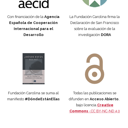
Con financiación de la
Agencia
La Fundación Carolina firma la
Española de Cooperación
Declaración de San Francisco
Internacional para el
sobre la evaluación de la
Desarrollo
investigación
DORA
Manifiesto #DóndeEstánEllas
Manifiesto #DóndeEstánEllas
Fundación Carolina se suma al
Todas las publicaciones se
manifiesto
#DóndeEstánEllas
difunden en
Acceso Abierto
,
bajo licencia
Creative
Commons ·
CC BY-NC-ND 4.0