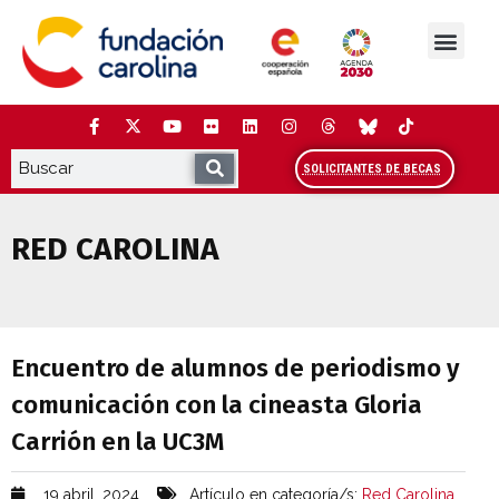
Saltar
al
contenido
La Fundación
Estudios y análisis
Cooperación y Liderazg
Red Carolina
SOLICITANTES DE BECAS
RED CAROLINA
Encuentro de alumnos de periodismo y c
Encuentro de alumnos de periodismo y
comunicación con la cineasta Gloria
Carrión en la UC3M
19 abril, 2024
Artículo en categoría/s:
Red Carolina