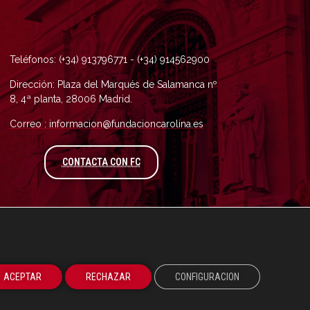
Teléfonos: (+34) 913796771 - (+34) 914562900
Dirección: Plaza del Marqués de Salamanca nº
8, 4ª planta, 28006 Madrid.
Correo : informacion@fundacioncarolina.es
A TRAVÉS DEL FORMULARIO DE CONTAC
CONTACTA CON FC
ACEPTAR
RECHAZAR
CONFIGURACION