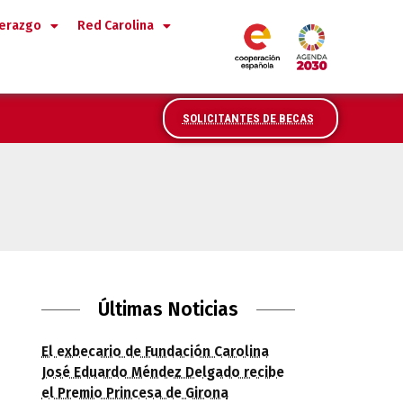
derazgo
Red Carolina
SOLICITANTES DE BECAS
ios de Género y Desarrollo Profesional (U
Últimas Noticias
El exbecario de Fundación Carolina
José Eduardo Méndez Delgado recibe
el Premio Princesa de Girona