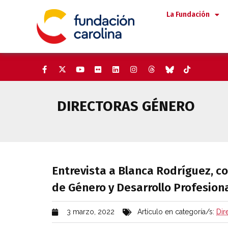
Saltar
La Fundación
al
contenido
DIRECTORAS GÉNERO
Entrevista a Blanca Rodríguez,
Entrevista a Blanca Rodríguez, co
de Género y Desarrollo Profesiona
3 marzo, 2022
Artículo en categoría/s:
Dir