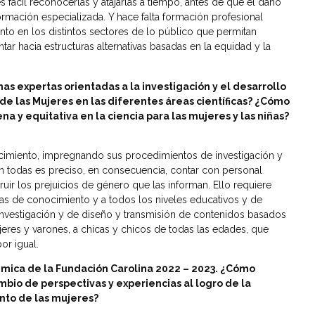
fácil reconocerlas y atajarlas a tiempo, antes de que el daño
formación especializada. Y hace falta formación profesional
nto en los distintos sectores de lo público que permitan
tar hacia estructuras alternativas basadas en la equidad y la
s expertas orientadas a la investigación y el desarrollo
e las Mujeres en las diferentes áreas científicas? ¿
Cómo
ena y equitativa en la ciencia para las mujeres y las niñas?
ocimiento, impregnando sus procedimientos de investigación y
En todas es preciso, en consecuencia, contar con personal
ir los prejuicios de género que las informan. Ello requiere
as de conocimiento y a todos los niveles educativos y de
e investigación y de diseño y transmisión de contenidos basados
eres y varones, a chicas y chicos de todas las edades, que
or igual.
mica de la Fundación Carolina 2022 – 2023. ¿Cómo
bio de perspectivas y experiencias al logro de la
nto de las mujeres?