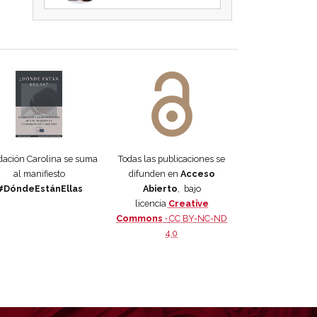
 DORA
ifiesto #DóndeEstánEllas
Manifiesto #DóndeEstánEllas
ación Carolina se suma
Todas las publicaciones se
al manifiesto
difunden en
Acceso
#DóndeEstánEllas
Abierto
, bajo
licencia
Creative
Commons ·
CC BY-NC-ND
4.0