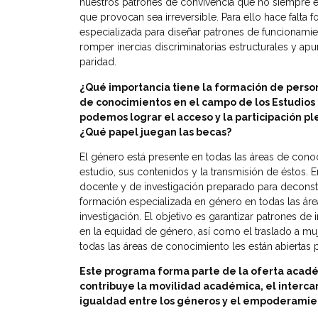
nuestros patrones de convivencia que no siempre es 
que provocan sea irreversible. Para ello hace falta 
especializada para diseñar patrones de funcionamie
romper inercias discriminatorias estructurales y apun
paridad.
¿Qué importancia tiene la formación de persona
de conocimientos en el campo de los Estudios d
podemos
lograr el acceso y la participación pl
¿Qué papel juegan las becas?
El género está presente en todas las áreas de con
estudio, sus contenidos y la transmisión de éstos. 
docente y de investigación preparado para deconstru
formación especializada en género en todas las áre
investigación. El objetivo es garantizar patrones d
en la equidad de género, así como el traslado a muj
todas las áreas de conocimiento les están abiertas p
Este programa forma parte de la oferta acadé
contribuye la movilidad académica, el intercam
igualdad entre los géneros y el empoderamie