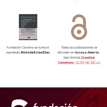
Manifiesto #DóndeEstánEllas
Manifiesto #DóndeEstánEllas
Fundación Carolina se suma al
Todas las publicaciones se
manifiesto
#DóndeEstánEllas
difunden en
Acceso Abierto
,
bajo licencia
Creative
Commons ·
CC BY-NC-ND 4.0