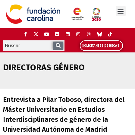
Saltar
al
contenido
La Fundación
Estudios y análisis
Cooperación y Liderazg
Red Carolina
SOLICITANTES DE BECAS
DIRECTORAS GÉNERO
Entrevista a Pilar Toboso, directora de
Entrevista a Pilar Toboso, directora del
Máster Universitario en Estudios
Interdisciplinares de género de la
Universidad Autónoma de Madrid