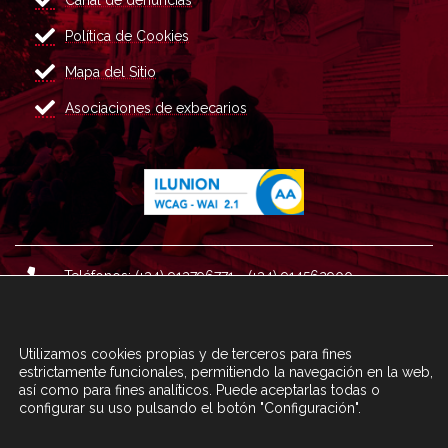
Política de Cookies
Mapa del Sitio
Asociaciones de exbecarios
Teléfonos: (+34) 913796771 - (+34) 914562900
Dirección: Plaza del Marqués de Salamanca nº 8, 4ª plan
ta, 28006 Madrid.
Utilizamos cookies propias y de terceros para fines
Correo : informacion@fundacioncarolina.es
estrictamente funcionales, permitiendo la navegación en la web,
así como para fines analíticos. Puede aceptarlas todas o
configurar su uso pulsando el botón "Configuración".
A TRAVÉS DEL FORMULARIO
CONTACTA CON FC