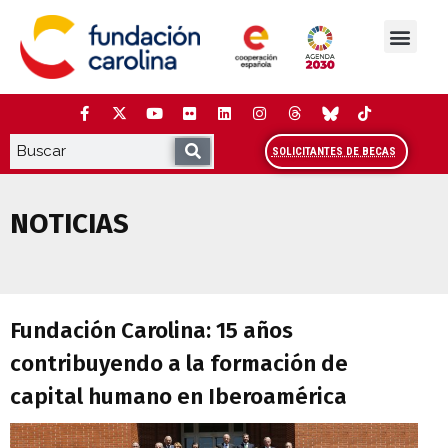
Saltar
al
contenido
La Fundación
Estudios y análisis
Cooperación y Liderazg
Red Carolina
SOLICITANTES DE BECAS
NOTICIAS
Fundación Carolina: 15 años contribuye
Fundación Carolina: 15 años
contribuyendo a la formación de
capital humano en Iberoamérica