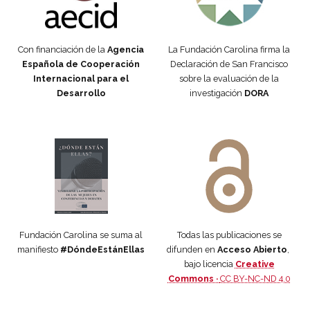
Con financiación de la
Agencia
La Fundación Carolina firma la
Española de Cooperación
Declaración de San Francisco
Internacional para el
sobre la evaluación de la
Desarrollo
investigación
DORA
Manifiesto #DóndeEstánEllas
Manifiesto #DóndeEstánEllas
Fundación Carolina se suma al
Todas las publicaciones se
manifiesto
#DóndeEstánEllas
difunden en
Acceso Abierto
,
bajo licencia
Creative
Commons ·
CC BY-NC-ND 4.0