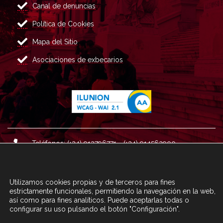
Canal de denuncias
Política de Cookies
Mapa del Sitio
Asociaciones de exbecarios
Teléfonos: (+34) 913796771 - (+34) 914562900
Dirección: Plaza del Marqués de Salamanca nº 8, 4ª plan
ta, 28006 Madrid.
Utilizamos cookies propias y de terceros para fines
Correo : informacion@fundacioncarolina.es
estrictamente funcionales, permitiendo la navegación en la web,
así como para fines analíticos. Puede aceptarlas todas o
configurar su uso pulsando el botón "Configuración".
A TRAVÉS DEL FORMULARIO
CONTACTA CON FC