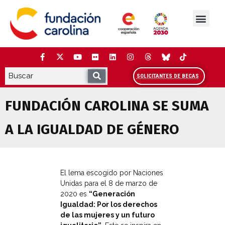
Saltar
al
contenido
La Fundación
Estudios y análisis
Cooperación y Liderazg
Red Carolina
SOLICITANTES DE BECAS
FUNDACIÓN CAROLINA SE SUMA
A LA IGUALDAD DE GÉNERO
El lema escogido por Naciones
Unidas para el 8 de marzo de
2020 es
“Generación
Igualdad: Por los derechos
de las mujeres y un futuro