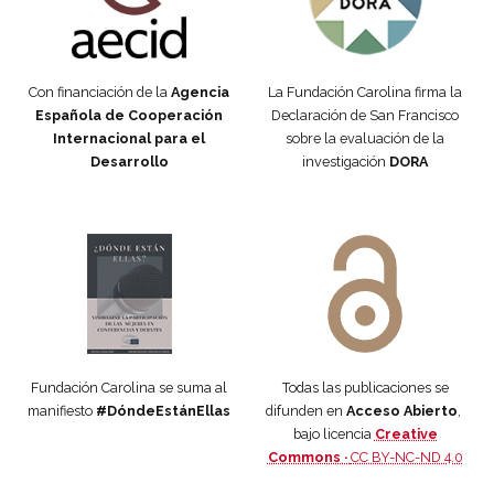
Con financiación de la
Agencia
La Fundación Carolina firma la
Española de Cooperación
Declaración de San Francisco
Internacional para el
sobre la evaluación de la
Desarrollo
investigación
DORA
Manifiesto #DóndeEstánEllas
Manifiesto #DóndeEstánEllas
Fundación Carolina se suma al
Todas las publicaciones se
manifiesto
#DóndeEstánEllas
difunden en
Acceso Abierto
,
bajo licencia
Creative
Commons ·
CC BY-NC-ND 4.0