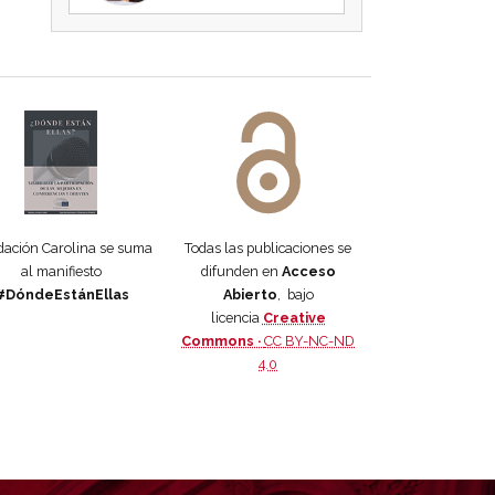
 DORA
ifiesto #DóndeEstánEllas
Manifiesto #DóndeEstánEllas
ación Carolina se suma
Todas las publicaciones se
al manifiesto
difunden en
Acceso
#DóndeEstánEllas
Abierto
, bajo
licencia
Creative
Commons ·
CC BY-NC-ND
4.0