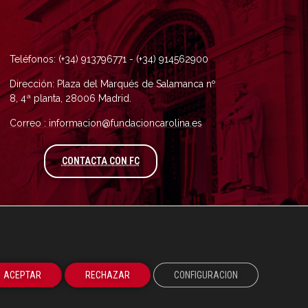
Teléfonos: (+34) 913796771 - (+34) 914562900
Dirección: Plaza del Marqués de Salamanca nº
8, 4ª planta, 28006 Madrid.
Correo : informacion@fundacioncarolina.es
A TRAVÉS DEL FORMULARIO DE CONTAC
CONTACTA CON FC
ACEPTAR
RECHAZAR
CONFIGURACION