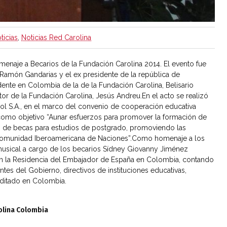
ticias
,
Noticias Red Carolina
menaje a Becarios de la Fundación Carolina 2014. El evento fue
Ramón Gandarias y el ex pre
sidente de la república de
nte en Colombia de la de la Fundación Carolina, Belisario
tor de la Fundación Carolina, Jesús Andreu.
En el acto se realizó
rol S.A., en el marco del convenio de cooperación educativa
 como objetivo “Aunar esfuerzos para promover la formación de
ón de becas para estudios de postgrado, promoviendo las
la comunidad Iberoamericana de Naciones”.Como homenaje a los
n musical a cargo de los becarios Sídney Giovanny Jiménez
n la Residencia del Embajador de España en Colombia, contando
ntes del Gobierno, directivos de instituciones educativas,
ditado en Colombia.
olina Colombia