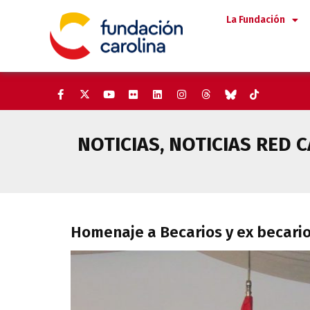
Saltar
La Fundación
al
contenido
NOTICIAS
,
NOTICIAS RED 
Homenaje a Becarios y ex beca
Homenaje a Becarios y ex becario