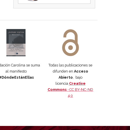
 DORA
ifiesto #DóndeEstánEllas
Manifiesto #DóndeEstánEllas
ación Carolina se suma
Todas las publicaciones se
al manifiesto
difunden en
Acceso
#DóndeEstánEllas
Abierto
, bajo
licencia
Creative
Commons ·
CC BY-NC-ND
4.0