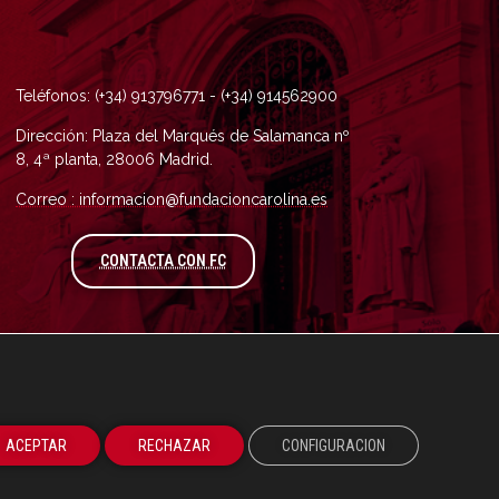
Teléfonos: (+34) 913796771 - (+34) 914562900
Dirección: Plaza del Marqués de Salamanca nº
8, 4ª planta, 28006 Madrid.
Correo : informacion@fundacioncarolina.es
A TRAVÉS DEL FORMULARIO DE CONTAC
CONTACTA CON FC
ACEPTAR
RECHAZAR
CONFIGURACION