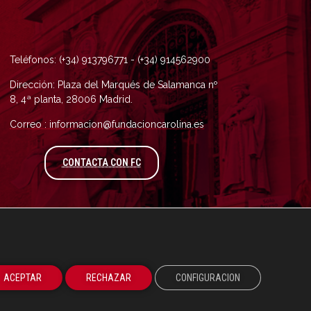
Teléfonos: (+34) 913796771 - (+34) 914562900
Dirección: Plaza del Marqués de Salamanca nº
8, 4ª planta, 28006 Madrid.
Correo : informacion@fundacioncarolina.es
A TRAVÉS DEL FORMULARIO DE CONTAC
CONTACTA CON FC
ACEPTAR
RECHAZAR
CONFIGURACION