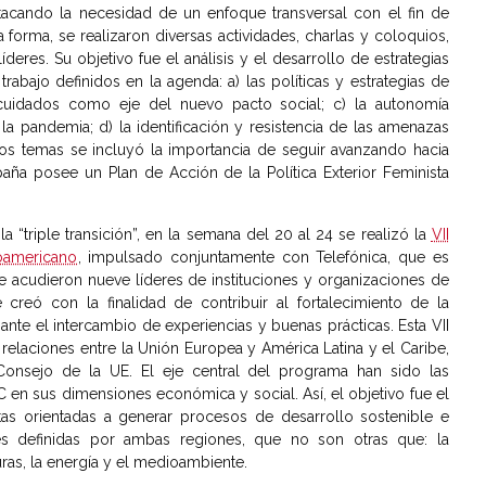
cando la necesidad de un enfoque transversal con el fin de
 forma, se realizaron diversas actividades, charlas y coloquios,
deres. Su objetivo fue el análisis y el desarrollo de estrategias
abajo definidos en la agenda: a) las políticas y estrategias de
os cuidados como eje del nuevo pacto social; c) la autonomía
la pandemia; d) la identificación y resistencia de las amenazas
tos temas se incluyó la importancia de seguir avanzando hacia
paña posee un Plan de Acción de la Política Exterior Feminista
la “triple transición”, en la semana del 20 al 24 se realizó la
VII
oamericano
, impulsado conjuntamente con Telefónica, que es
ue acudieron nueve líderes de instituciones y organizaciones de
creó con la finalidad de contribuir al fortalecimiento de la
nte el intercambio de experiencias y buenas prácticas. Esta VII
relaciones entre la Unión Europea y América Latina y el Caribe,
Consejo de la UE. El eje central del programa han sido las
C en sus dimensiones económica y social. Así, el objetivo fue el
s orientadas a generar procesos de desarrollo sostenible e
ales definidas por ambas regiones, que no son otras que: la
turas, la energía y el medioambiente.