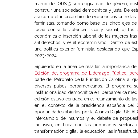
marco del ODS 5 sobre igualdad de género, desta
construir una sociedad democrática y justa. De esta
así como el intercambio de experiencias entre las lí
feministas, tomando como base los cinco ejes de tr
lucha contra la violencia física y sexual; b) l
económica e inserción laboral de las mujeres tras 
antiderechos; y e) el ecofeminismo. Dentro de es
una política exterior feminista, destacando que Es
2023-2024.
Siguiendo en la línea de resaltar la importancia de 
Edición del programa de Liderazgo Público Iber
parte del Patronato de la Fundación Carolina, al q
diversos países iberoamericanos. El programa se 
institucionalidad democrática en Iberoamérica media
edición estuvo centrada en el relanzamiento de las 
en el contexto de la presidencia española del 
oportunidades abiertas por la Alianza Digital UE-AL
intercambio de insumos y el debate de propuesta
inclusivo, en línea con las prioridades sectori
transformación digital, la educación, las infraestruc