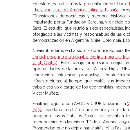
En este mes realizamos la presentación del libro:
ida y vuelta entre América Latina y España
, pro
“Transiciones democráticas y memoria histórica: 
impulsado por la Fundación Carolina, y dirigido p
Sanz. El estudio, que reunió a siete especialistas,
otorgados a las víctimas y responsables de las dict
democratización en Argentina, Chile, Colombia, Es
Noviembre también ha sido la oportunidad para lle
Impacto económico, social y medioambiental de la 
y el Caribe”
. Este trabajo, impulsado conjunta
oportunidades de las iniciativas Alianza Digital UE
innovación, eficiencia productiva, fortalecimie
infraestructuras, al tiempo que evalúa sus impa
trabajo estuvo a cargo de los economistas indepen
Víctor Muñoz.
Finalmente, junto con AECID y CRUE, lanzamos la
V
2030
, abierta entre el 2 de noviembre y el 11 de
posgrado cuyos trabajos finales se adscriban 
reconocimiento a las cinco “P” de la Agenda 2030: a
Prosperidad que no deje a nadie atrás, d) la Paz, la ju