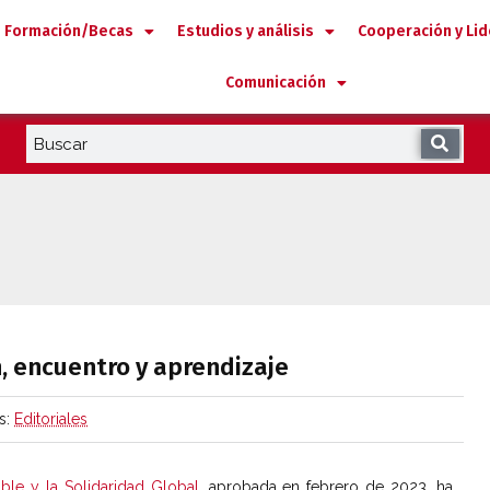
Formación/Becas
Estudios y análisis
Cooperación y Li
Comunicación
ión, encuentro y aprendizaje
, encuentro y aprendizaje
s:
Editoriales
ble y la Solidaridad Global
, aprobada en febrero de 2023, ha