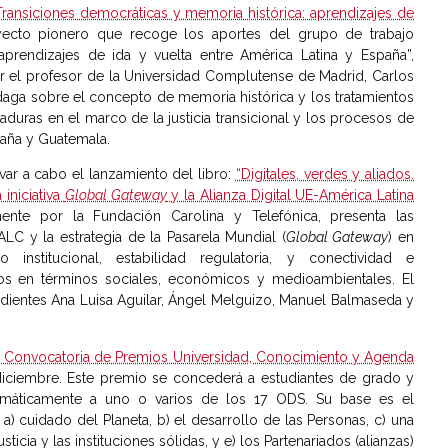
Transiciones democráticas y memoria histórica: aprendizajes de
yecto pionero que recoge los aportes del grupo de trabajo
aprendizajes de ida y vuelta entre América Latina y España”,
or el profesor de la Universidad Complutense de Madrid, Carlos
 indaga sobre el concepto de memoria histórica y los tratamientos
aduras en el marco de la justicia transicional y los procesos de
paña y Guatemala.
var a cabo el lanzamiento del libro:
“Digitales, verdes y aliados.
iniciativa
Global Gateway
y la Alianza Digital UE-América Latina
mente por la Fundación Carolina y Telefónica, presenta las
-ALC y la estrategia de la Pasarela Mundial (
Global Gateway
) en
nto institucional, estabilidad regulatoria, y conectividad e
ctos en términos sociales, económicos y medioambientales. El
dientes Ana Luisa Aguilar, Ángel Melguizo, Manuel Balmaseda y
 Convocatoria de Premios Universidad, Conocimiento y Agenda
 diciembre. Este premio se concederá a estudiantes de grado y
temáticamente a uno o varios de los 17 ODS. Su base es el
) cuidado del Planeta, b) el desarrollo de las Personas, c) una
sticia y las instituciones sólidas, y e) los Partenariados (alianzas)