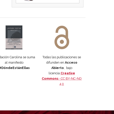
 DORA
ifiesto #DóndeEstánEllas
Manifiesto #DóndeEstánEllas
ación Carolina se suma
Todas las publicaciones se
al manifiesto
difunden en
Acceso
#DóndeEstánEllas
Abierto
, bajo
licencia
Creative
Commons ·
CC BY-NC-ND
4.0