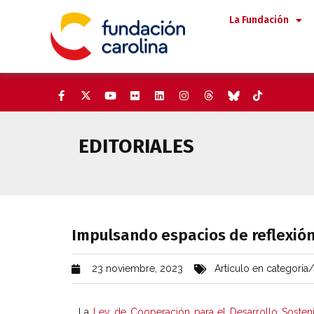
Saltar
La Fundación
al
contenido
EDITORIALES
Impulsando espacios de reflex
Impulsando espacios de reflexión
23 noviembre, 2023
Artículo en categoría/
La
Ley de Cooperación para el Desarrollo Sosteni