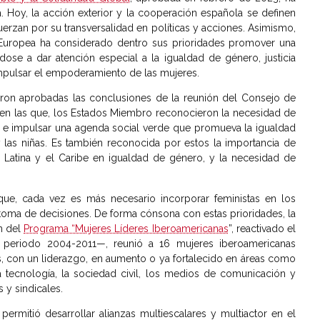
 Hoy, la acción exterior y la cooperación española se definen
erzan por su transversalidad en políticas y acciones. Asimismo,
 Europea ha considerado dentro sus prioridades promover una
ose a dar atención especial a la igualdad de género, justicia
mpulsar el empoderamiento de las mujeres.
eron aprobadas las conclusiones de la reunión del Consejo de
, en las que, los Estados Miembro reconocieron la necesidad de
ial, e impulsar una agenda social verde que promueva la igualdad
las niñas. Es también reconocida por estos la importancia de
ca Latina y el Caribe en igualdad de género, y la necesidad de
 que, cada vez es más necesario incorporar feministas en los
a toma de decisiones. De forma cónsona con estas prioridades, la
ón del
Programa “Mujeres Líderes Iberoamericanas
”, reactivado el
 periodo 2004-2011—, reunió a 16 mujeres iberoamericanas
as, con un liderazgo, en aumento o ya fortalecido en áreas como
 la tecnología, la sociedad civil, los medios de comunicación y
 y sindicales.
permitió desarrollar alianzas multiescalares y multiactor en el