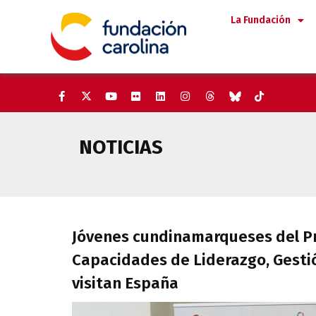
Saltar
La Fundación
al
contenido
NOTICIAS
Jóvenes cundinamarqueses del 
Jóvenes cundinamarqueses del P
Capacidades de Liderazgo, Gesti
visitan España