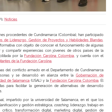
/s:
Noticias
enes procedentes de Cundinamarca (Colombia), han participado
s de Liderazgo, Gestión de Proyectos y Habilidades Blandas
.
 formativa con objeto de conocer el funcionamiento de algunas
ior y compartir experiencias con jóvenes de otros países de la
cilitada por la
Fundación Carolina Colombia
, y cuenta con el
itantes de la Fundación Carolina
.
timas del conflicto armado en el Departamento de Cundinamarca
personas y se desarrolló en alianza entre la
Gobernación de
idad de Salamanca
(USAL) y la
Fundación Carolina Colombia
. El
tas para facilitar la generación de alternativas de desarrollo
s.
al, impartido por la universidad de Salamanca, en el que los
lanificación y gestión estratégica,
coaching
, liderazgo, trabajo en
rítico, transformación digital, marketing digital, gestión de