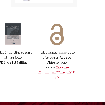
 DORA
ifiesto #DóndeEstánEllas
Manifiesto #DóndeEstánEllas
ación Carolina se suma
Todas las publicaciones se
al manifiesto
difunden en
Acceso
#DóndeEstánEllas
Abierto
, bajo
licencia
Creative
Commons ·
CC BY-NC-ND
4.0