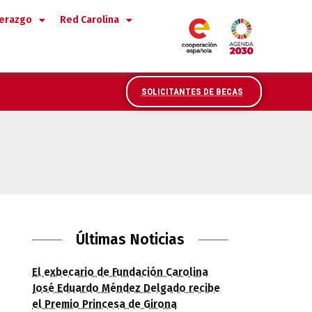
derazgo
Red Carolina
SOLICITANTES DE BECAS
des de Liderazgo, Gestión de Proyectos 
Últimas Noticias
El exbecario de Fundación Carolina
José Eduardo Méndez Delgado recibe
el Premio Princesa de Girona