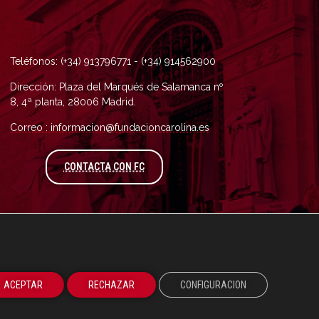
Teléfonos: (+34) 913796771 - (+34) 914562900
Dirección: Plaza del Marqués de Salamanca nº
8, 4ª planta, 28006 Madrid.
Correo : informacion@fundacioncarolina.es
A TRAVÉS DEL FORMULARIO DE CONTAC
CONTACTA CON FC
ACEPTAR
RECHAZAR
CONFIGURACION