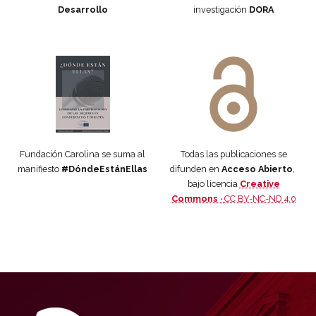
Desarrollo
investigación
DORA
Manifiesto #DóndeEstánEllas
Manifiesto #DóndeEstánEllas
Fundación Carolina se suma al
Todas las publicaciones se
manifiesto
#DóndeEstánEllas
difunden en
Acceso Abierto
,
bajo licencia
Creative
Commons ·
CC BY-NC-ND 4.0