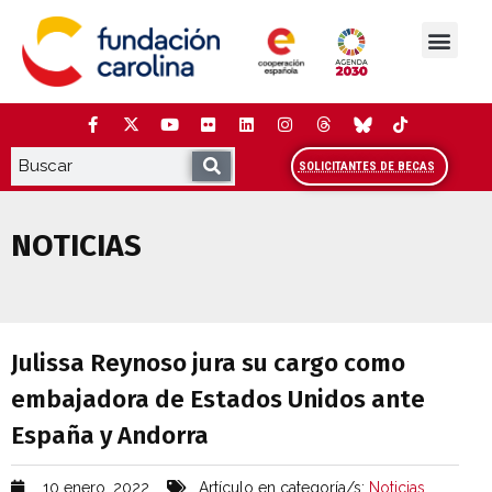
Saltar
al
contenido
La Fundación
Estudios y análisis
Cooperación y Liderazg
Red Carolina
SOLICITANTES DE BECAS
NOTICIAS
Julissa Reynoso jura su cargo como em
Julissa Reynoso jura su cargo como
embajadora de Estados Unidos ante
España y Andorra
10 enero, 2022
Artículo en categoría/s:
Noticias