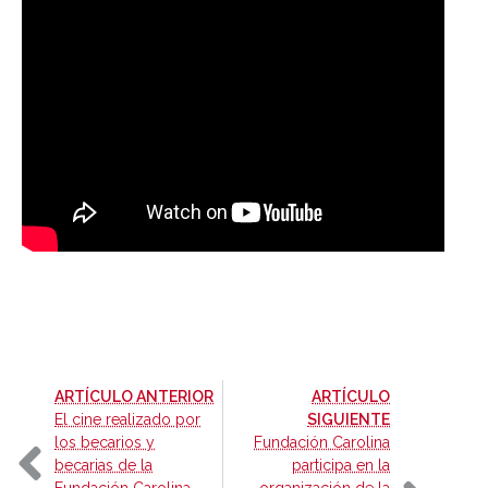
-
ARTÍCULO ANTERIOR
ARTÍCULO
-
El cine realizado por
SIGUIENTE
los becarios y
Fundación Carolina
becarias de la
participa en la
Fundación Carolina
organización de la