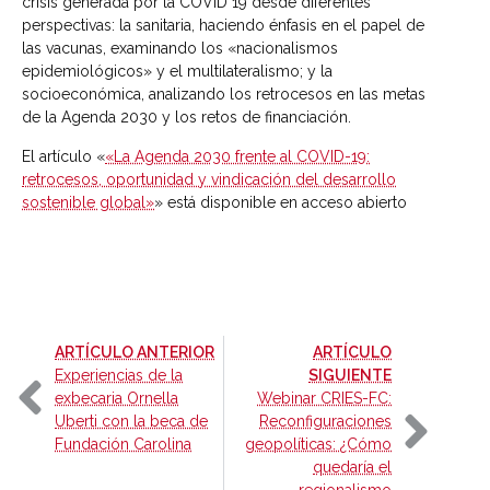
crisis generada por la COVID 19 desde diferentes
perspectivas: la sanitaria, haciendo énfasis en el papel de
las vacunas, examinando los «nacionalismos
epidemiológicos» y el multilateralismo; y la
socioeconómica, analizando los retrocesos en las metas
de la Agenda 2030 y los retos de financiación.
El artículo «
«La Agenda 2030 frente al COVID-19:
retrocesos, oportunidad y vindicación del desarrollo
sostenible global»
» está disponible en acceso abierto
-
ARTÍCULO ANTERIOR
ARTÍCULO
-
Experiencias de la
SIGUIENTE
exbecaria Ornella
Webinar CRIES-FC:
Uberti con la beca de
Reconfiguraciones
Fundación Carolina
geopolíticas: ¿Cómo
quedaría el