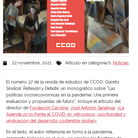
22 noviembre, 2021
Artículo en categoría/s:
Noticias
El número 37 de la revista de estudios de CCOO,
Gaceta
Sindical. Reflexión y Debate
, un monográfico sobre “Las
políticas socioeconómicas en la pandemia. Una primera
evaluación y propuestas de futuro”, incluye el artículo del
director de
Fundación Carolina
,
José Antonio Sanahuja
:
«La
Agenda 2030 frente al COVID-19: retrocesos, oportunidad y
vindicación del desarrollo sostenible global»
.
En el texto, el autor reflexiona en torno a l
a pandemia,