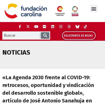
Saltar
al
contenido
La Fundación
Estudios y análisis
Cooperación y Liderazg
Red Carolina
SOLICITANTES DE BECAS
NOTICIAS
«La Agenda 2030 frente al COVID-19: retr
«La Agenda 2030 frente al COVID-19:
retrocesos, oportunidad y vindicación
del desarrollo sostenible global»,
artículo de José Antonio Sanahuja en