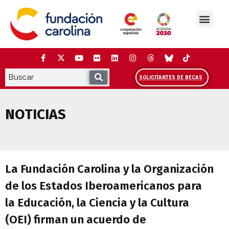
Saltar
al
contenido
La Fundación
Estudios y análisis
Cooperación y Liderazg
Red Carolina
SOLICITANTES DE BECAS
NOTICIAS
La Fundación Carolina y la Organización 
La Fundación Carolina y la Organización
de los Estados Iberoamericanos para
la Educación, la Ciencia y la Cultura
(OEI) firman un acuerdo de