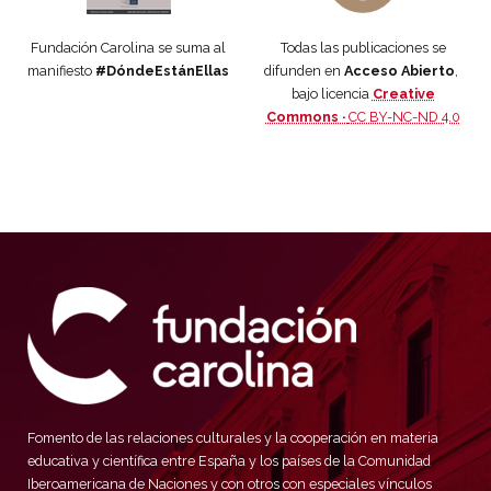
Fundación Carolina se suma al
Todas las publicaciones se
manifiesto
#DóndeEstánEllas
difunden en
Acceso Abierto
,
bajo licencia
Creative
Commons ·
CC BY-NC-ND 4.0
Fomento de las relaciones culturales y la cooperación en materia
educativa y científica entre España y los países de la Comunidad
Iberoamericana de Naciones y con otros con especiales vínculos