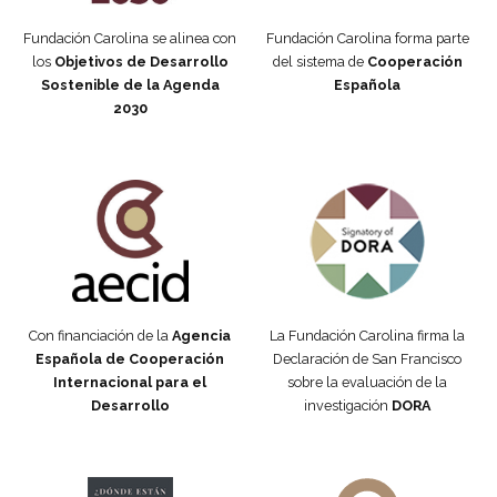
Fundación Carolina se alinea con
Fundación Carolina forma parte
los
Objetivos de Desarrollo
del sistema de
Cooperación
Sostenible de la Agenda
Española
2030
Fundación Carolina Colombia
Declaración de San Francisco
Con financiación de la
Agencia
La Fundación Carolina firma la
Española de Cooperación
Declaración de San Francisco
Internacional para el
sobre la evaluación de la
Desarrollo
investigación
DORA
Manifiesto #DóndeEstánEllas
Manifiesto #DóndeEstánEllas