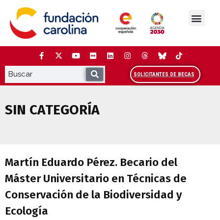
Saltar
al
contenido
La Fundación
Estudios y análisis
Cooperación y Liderazg
Red Carolina
SOLICITANTES DE BECAS
SIN CATEGORÍA
Martín Eduardo Pérez. Becario del Máste
Martín Eduardo Pérez. Becario del
Máster Universitario en Técnicas de
Conservación de la Biodiversidad y
Ecología