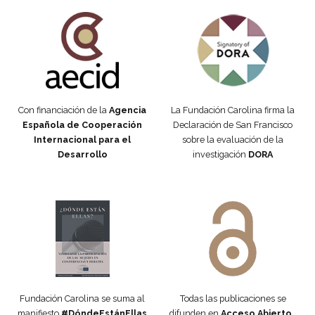
Fundación Carolina Colombia
Declaración de San Francisco
Con financiación de la
Agencia
La Fundación Carolina firma la
Española de Cooperación
Declaración de San Francisco
Internacional para el
sobre la evaluación de la
Desarrollo
investigación
DORA
Manifiesto #DóndeEstánEllas
Manifiesto #DóndeEstánEllas
Fundación Carolina se suma al
Todas las publicaciones se
manifiesto
#DóndeEstánEllas
difunden en
Acceso Abierto
,