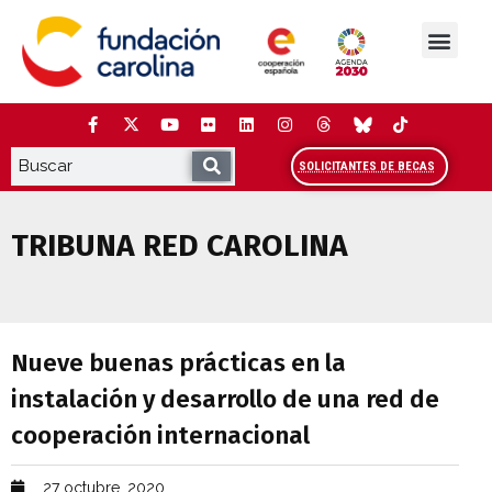
Saltar
al
contenido
La Fundación
Estudios y análisis
Cooperación y Liderazg
Red Carolina
SOLICITANTES DE BECAS
TRIBUNA RED CAROLINA
Nueve buenas prácticas en la instalació
Nueve buenas prácticas en la
instalación y desarrollo de una red de
cooperación internacional
27 octubre, 2020