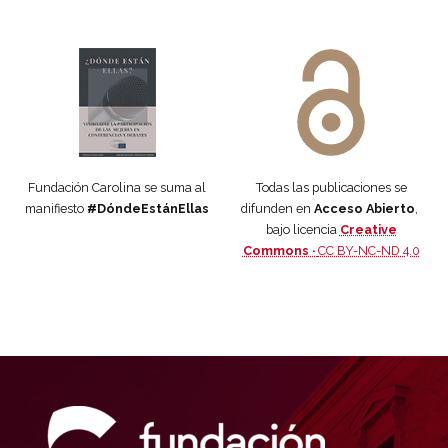
Manifiesto #DóndeEstánEllas
Manifiesto #DóndeEstánEllas
Fundación Carolina se suma al
Todas las publicaciones se
manifiesto
#DóndeEstánEllas
difunden en
Acceso Abierto
,
bajo licencia
Creative
Commons ·
CC BY-NC-ND 4.0