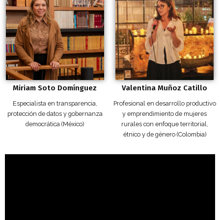
Miriam Soto Domínguez
Valentina Muñoz Catillo
Especialista en transparencia,
Profesional en desarrollo productivo
protección de datos y gobernanza
y emprendimiento de mujeres
democrática (México)
rurales con enfoque territorial,
étnico y de género (Colombia)