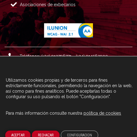
Asociaciones de exbecarios
Teléfonos: (+34) 913796771 - (+34) 914562900
Dirección: Plaza del Marqués de Salamanca nº 8, 4ª plan
ta, 28006 Madrid.
Utilizamos cookies propias y de terceros para fines
Correo : informacion@fundacioncarolina.es
estrictamente funcionales, permitiendo la navegación en la web,
así como para fines analíticos. Puede aceptarlas todas o
configurar su uso pulsando el botón "Configuración".
A TRAVÉS DEL FORMULARIO
CONTACTA CON FC
Para más información consulte nuestra
política de cookies
© Fundación Carolina 2020
ACEPTAR
RECHAZAR
CONFIGURACION