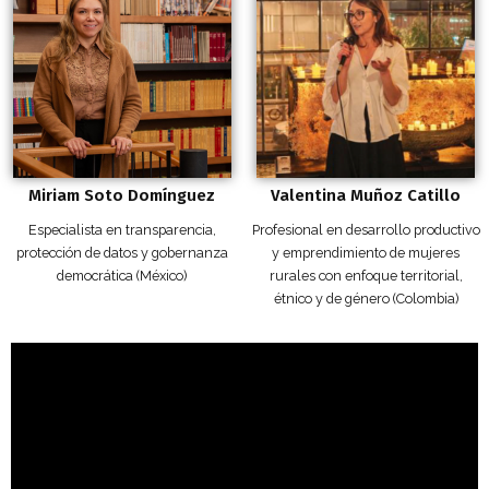
Miriam Soto Domínguez
Valentina Muñoz Catillo
Especialista en transparencia,
Profesional en desarrollo productivo
protección de datos y gobernanza
y emprendimiento de mujeres
democrática (México)
rurales con enfoque territorial,
étnico y de género (Colombia)