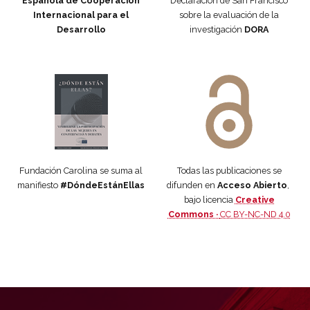
Española de Cooperación
Declaración de San Francisco
Internacional para el
sobre la evaluación de la
Desarrollo
investigación
DORA
Manifiesto #DóndeEstánEllas
Manifiesto #DóndeEstánEllas
Fundación Carolina se suma al
Todas las publicaciones se
manifiesto
#DóndeEstánEllas
difunden en
Acceso Abierto
,
bajo licencia
Creative
Commons ·
CC BY-NC-ND 4.0