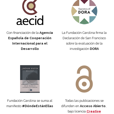
Con financiación de la
Agencia
La Fundación Carolina firma la
Española de Cooperación
Declaración de San Francisco
Internacional para el
sobre la evaluación de la
Desarrollo
investigación
DORA
Manifiesto #DóndeEstánEllas
Manifiesto #DóndeEstánEllas
Fundación Carolina se suma al
Todas las publicaciones se
manifiesto
#DóndeEstánEllas
difunden en
Acceso Abierto
,
bajo licencia
Creative