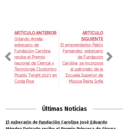
-
ARTÍCULO ANTERIOR
ARTÍCULO
-
Orlando Arrieta,
SIGUIENTE
exbecario de
El emprendedor Pablo
Fundación Carolina,
Fernández, exbecario
recibe el Premio
de Fundación
nacional de Ciencia y
Carolina, se incorpora
Tecnología Clodomiro
al patronato de la
Picado Twight 2023 en
Escuela Superior de
Costa Rica
Música Reina Sofía
Últimas Noticias
El exbecario de Fundación Carolina José Eduardo
Méndez Delgado recibe el Premio Princesa de Girona