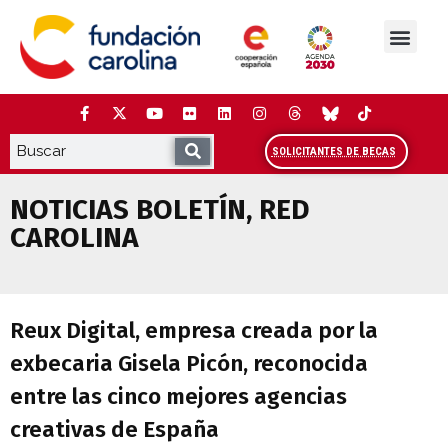
Saltar
al
contenido
La Fundación
Estudios y análisis
Cooperación y Liderazg
Red Carolina
SOLICITANTES DE BECAS
NOTICIAS BOLETÍN
,
RED
CAROLINA
Reux Digital, empresa creada por la exb
Reux Digital, empresa creada por la
exbecaria Gisela Picón, reconocida
entre las cinco mejores agencias
creativas de España