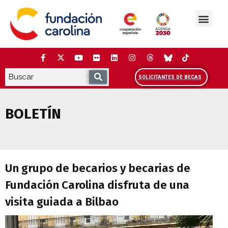
Saltar
al
contenido
La Fundación
Estudios y análisis
Cooperación y Liderazg
Red Carolina
SOLICITANTES DE BECAS
BOLETÍN
Un grupo de becarios y becarias de Fund
Un grupo de becarios y becarias de
Fundación Carolina disfruta de una
visita guiada a Bilbao