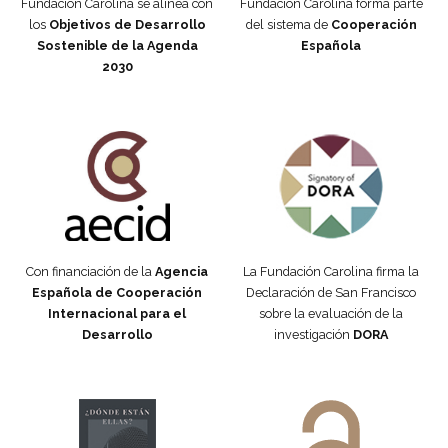
Fundación Carolina se alinea con
Fundación Carolina forma parte
los
Objetivos de Desarrollo
del sistema de
Cooperación
Sostenible de la Agenda
Española
2030
Fundación Carolina Colombia
Declaración de San Francisco
Con financiación de la
Agencia
La Fundación Carolina firma la
Española de Cooperación
Declaración de San Francisco
Internacional para el
sobre la evaluación de la
Desarrollo
investigación
DORA
Manifiesto #DóndeEstánEllas
Manifiesto #DóndeEstánEllas