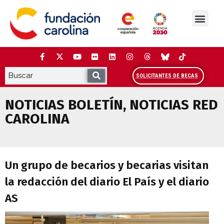
Saltar
al
contenido
La Fundación
Estudios y análisis
Cooperación y Liderazg
Red Carolina
SOLICITANTES DE BECAS
NOTICIAS BOLETÍN
,
NOTICIAS RED
CAROLINA
Un grupo de becarios y becarias visitan l
Un grupo de becarios y becarias visitan
la redacción del diario El País y el diario
AS