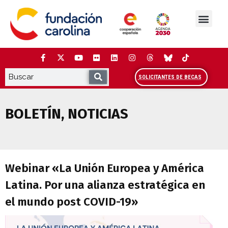
Saltar
al
contenido
La Fundación
Estudios y análisis
Cooperación y Liderazg
Red Carolina
SOLICITANTES DE BECAS
BOLETÍN
,
NOTICIAS
Webinar «La Unión Europea y América La
Webinar «La Unión Europea y América
Latina. Por una alianza estratégica en
el mundo post COVID-19»