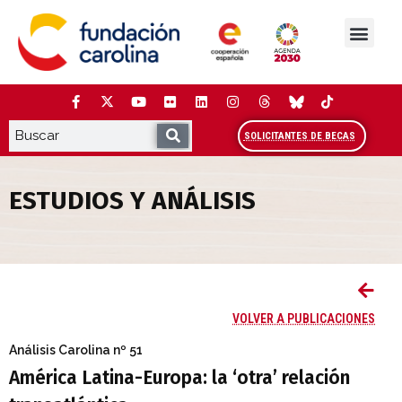
Saltar
al
contenido
La Fundación
Estudios y análisis
Cooperación y Liderazg
Red Carolina
SOLICITANTES DE BECAS
ESTUDIOS Y ANÁLISIS
América Latina-Europa: la ‘otra’ relación
VOLVER A PUBLICACIONES
Análisis Carolina
nº 51
América Latina-Europa: la ‘otra’ relación