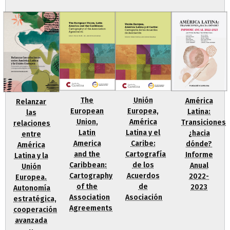
Unión
The
América
Relanzar
Europea,
European
Latina:
las
América
Union,
Transiciones
relaciones
Latina y el
Latin
¿hacia
entre
Caribe:
America
dónde?
América
Cartografía
and the
Informe
Latina y la
de los
Caribbean:
Anual
Unión
Acuerdos
Cartography
2022-
Europea.
de
of the
2023
Autonomía
Asociación
Association
estratégica,
Agreements
cooperación
avanzada