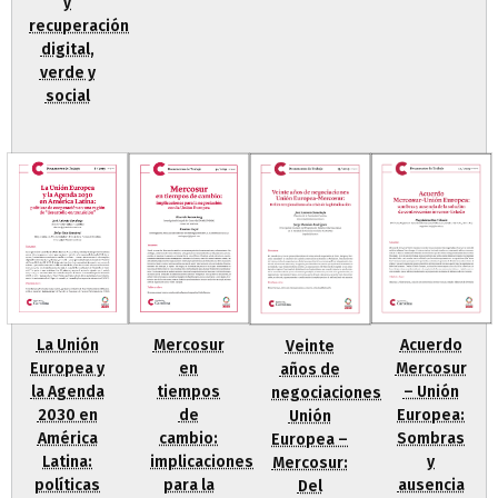
y
recuperación
digital,
verde y
social
La Unión
Mercosur
Acuerdo
Veinte
Europea y
en
Mercosur
años de
la Agenda
tiempos
– Unión
negociaciones
2030 en
de
Europea:
Unión
América
cambio:
Sombras
Europea –
Latina:
implicaciones
y
Mercosur:
políticas
para la
ausencia
Del