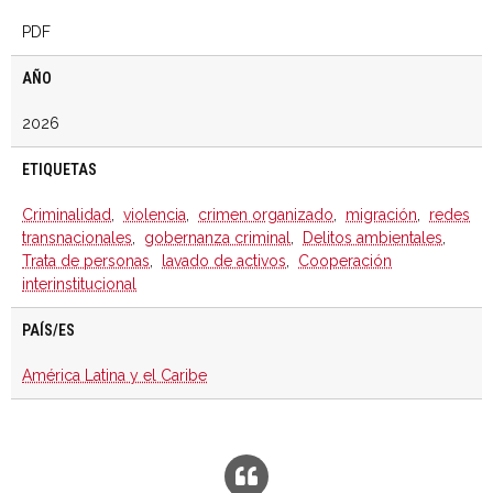
PDF
AÑO
2026
ETIQUETAS
Criminalidad
,
violencia
,
crimen organizado
,
migración
,
redes
transnacionales
,
gobernanza criminal
,
Delitos ambientales
,
Trata de personas
,
lavado de activos
,
Cooperación
interinstitucional
PAÍS/ES
América Latina y el Caribe