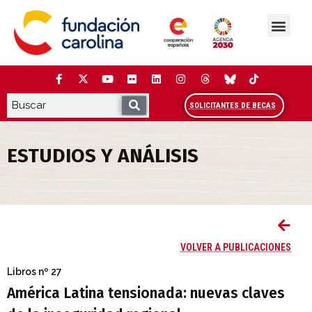
Saltar
al
contenido
La Fundación
Estudios y análisis
Cooperación y Liderazg
Red Carolina
SOLICITANTES DE BECAS
ESTUDIOS Y ANÁLISIS
América Latina tensionada: nuevas clave
VOLVER A PUBLICACIONES
Libros
nº 27
América Latina tensionada: nuevas claves