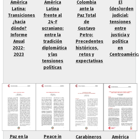
América
Colombia
América
El
Latina
ante la
Latina:
(des)orden
frente al
Paz Total
Transiciones
judicial:
24-F
de
¿hacia
tensiones
ucraniano:
Gustavo
dónde?
entre
entre la
Petro:
Informe
justicia y
tradición
Precedentes
Anual
política
diplomática
históricos,
2022-
en
y las
retos y
2023
Centroaméric
tensiones
expectativas
políticas
Paz en la
Peace in
Carabineros
América