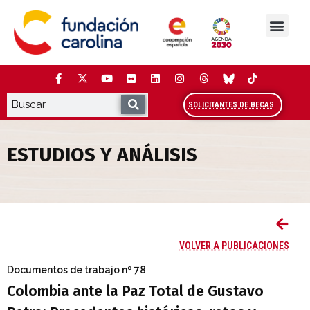
Saltar
al
contenido
La Fundación
Estudios y análisis
Cooperación y Liderazg
Red Carolina
SOLICITANTES DE BECAS
ESTUDIOS Y ANÁLISIS
Colombia ante la Paz Total de Gustavo P
VOLVER A PUBLICACIONES
Documentos de trabajo
nº 78
Colombia ante la Paz Total de Gustavo