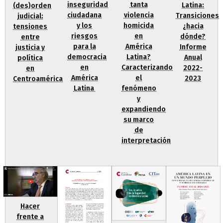
inseguridad
tanta
Latina:
(des)orden
ciudadana
violencia
Transiciones
judicial:
y los
homicida
¿hacia
tensiones
riesgos
en
dónde?
entre
para la
América
Informe
justicia y
democracia
Latina?
Anual
política
en
Caracterizando
2022-
en
América
el
2023
Centroamérica
Latina
fenómeno
y
expandiendo
su marco
de
interpretación
Hacer
frente a