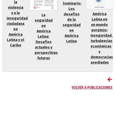
la
Seminario:
violencia
Los
y a la
América
desafíos
La
inseguridad
Latina en
de la
seguridad
ciudadana
un mundo
seguridad
en
en
perplejo:
en
América
América
Inseguridad,
América
Latina:
Latina y el
turbulencias
Latina
Desafíos
Caribe
económicas
actuales y
y
perspectivas
democracias
futuras
asediadas
VOLVER A PUBLICACIONES