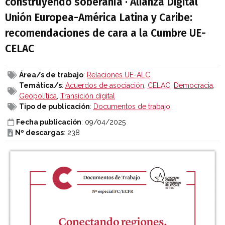
construyendo soberanía · Alianza Digital
Unión Europea-América Latina y Caribe:
recomendaciones de cara a la Cumbre UE-
CELAC
Área/s de trabajo
:
Relaciones UE-ALC
Temática/s
:
Acuerdos de asociación
,
CELAC
,
Democracia
,
Geopolítica
,
Transición digital
Tipo de publicación
:
Documentos de trabajo
Fecha publicación
: 09/04/2025
Nº descargas
: 238