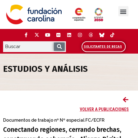
Saltar
al
contenido
La Fundación
Estudios y análisis
Cooperación y Liderazg
Red Carolina
SOLICITANTES DE BECAS
ESTUDIOS Y ANÁLISIS
Conectando regiones, cerrando brechas,
VOLVER A PUBLICACIONES
Documentos de trabajo
nº Nº especial FC/ECFR
Conectando regiones, cerrando brechas,