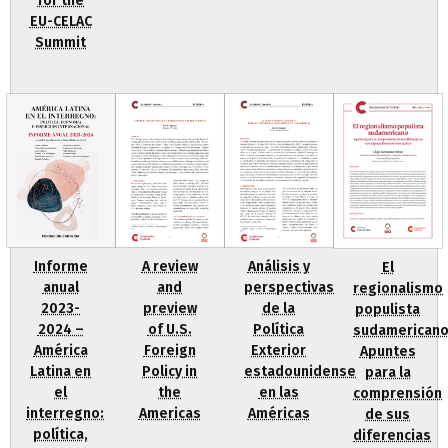
for the
EU-CELAC
Summit
A review
Análisis y
Informe
El
and
perspectivas
anual
regionalismo
preview
de la
2023-
populista
of U.S.
Política
2024 –
sudamericano
Foreign
Exterior
América
Apuntes
Policy in
estadounidense
Latina en
para la
the
en las
el
comprensión
Americas
Américas
interregno:
de sus
política,
diferencias