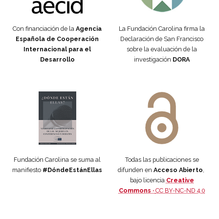
Con financiación de la
Agencia
La Fundación Carolina firma la
Española de Cooperación
Declaración de San Francisco
Internacional para el
sobre la evaluación de la
Desarrollo
investigación
DORA
Manifiesto #DóndeEstánEllas
Manifiesto #DóndeEstánEllas
Fundación Carolina se suma al
Todas las publicaciones se
manifiesto
#DóndeEstánEllas
difunden en
Acceso Abierto
,
bajo licencia
Creative
Commons ·
CC BY-NC-ND 4.0