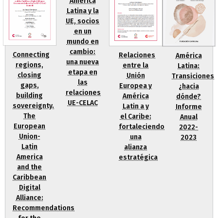
América
Latina y la
UE, socios
en un
mundo en
cambio:
Connecting
Relaciones
América
una nueva
regions,
entre la
Latina:
etapa en
closing
Unión
Transiciones
las
gaps,
Europea y
¿hacia
relaciones
building
América
dónde?
UE-CELAC
sovereignty.
Latin a y
Informe
The
el Caribe:
Anual
European
fortaleciendo
2022-
Union-
una
2023
Latin
alianza
America
estratégica
and the
Caribbean
Digital
Alliance:
Recommendations