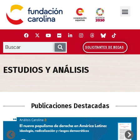
Saltar
al
contenido
La Fundación
Estudios y análisis
Cooperación y Liderazg
Red Carolina
SOLICITANTES DE BECAS
ESTUDIOS Y ANÁLISIS
Estudios y Análisis
Publicaciones Destacadas