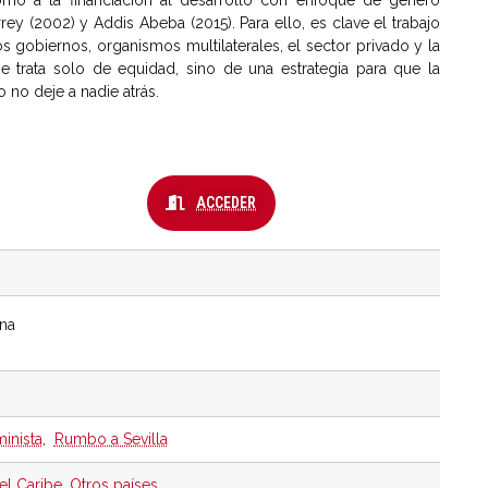
no a la financiación al desarrollo con enfoque de género
y (2002) y Addis Abeba (2015). Para ello, es clave el trabajo
os gobiernos, organismos multilaterales, el sector privado y la
se trata solo de equidad, sino de una estrategia para que la
 no deje a nadie atrás.
ACCEDER
ina
inista
,
Rumbo a Sevilla
el Caribe
,
Otros países