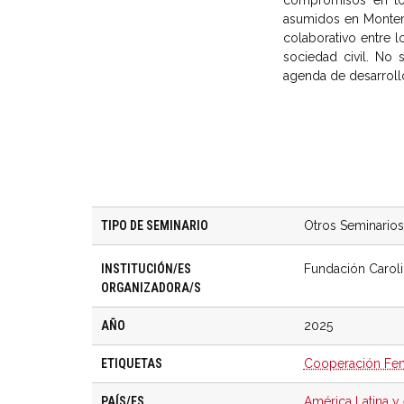
compromisos en tor
asumidos en Monterre
colaborativo entre l
sociedad civil. No 
agenda de desarrollo
TIPO DE SEMINARIO
Otros Seminarios
INSTITUCIÓN/ES
Fundación Carol
ORGANIZADORA/S
AÑO
2025
ETIQUETAS
Cooperación Fem
PAÍS/ES
América Latina y 