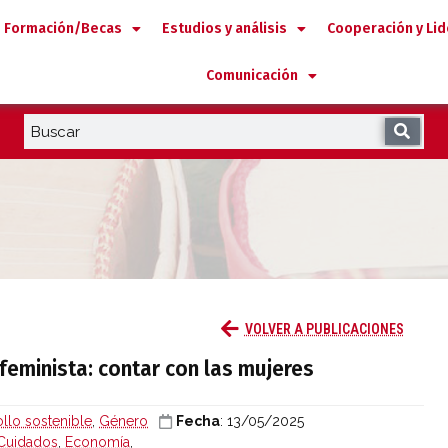
Formación/Becas
Estudios y análisis
Cooperación y Li
Comunicación
foque feminista: contar con las mujeres
VOLVER A PUBLICACIONES
feminista: contar con las mujeres
llo sostenible
,
Género
Fecha
: 13/05/2025
Cuidados
,
Economía
,