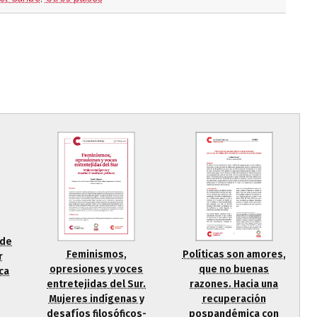
 de
Políticas son amores,
Feminismos,
r
que no buenas
opresiones y voces
ca
razones. Hacia una
entretejidas del Sur.
recuperación
Mujeres indígenas y
pospandémica con
desafíos filosóficos-