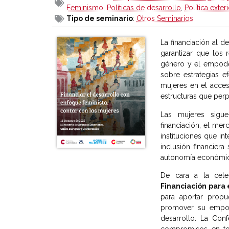
Feminismo
,
Políticas de desarrollo
,
Política exter
Tipo de seminario
:
Otros Seminarios
La financiación al d
garantizar que los 
género y el empoder
sobre estrategias e
mujeres en el acces
estructuras que per
Las mujeres sigue
financiación, el mer
instituciones que in
inclusión financiera
autonomía económic
De cara a la cel
Financiación para 
para aportar propu
promover su empode
desarrollo. La Conf