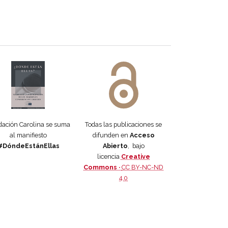
 DORA
ifiesto #DóndeEstánEllas
Manifiesto #DóndeEstánEllas
ación Carolina se suma
Todas las publicaciones se
al manifiesto
difunden en
Acceso
#DóndeEstánEllas
Abierto
, bajo
licencia
Creative
Commons ·
CC BY-NC-ND
4.0