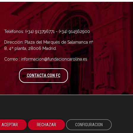
Teléfonos: (+34) 913796771 - (+34) 914562900
Dirección: Plaza del Marqués de Salamanca nº
8, 4ª planta, 28006 Madrid.
Correo : informacion@fundacioncarolina.es
A TRAVÉS DEL FORMULARIO DE CONTAC
CONTACTA CON FC
ACEPTAR
RECHAZAR
CONFIGURACION