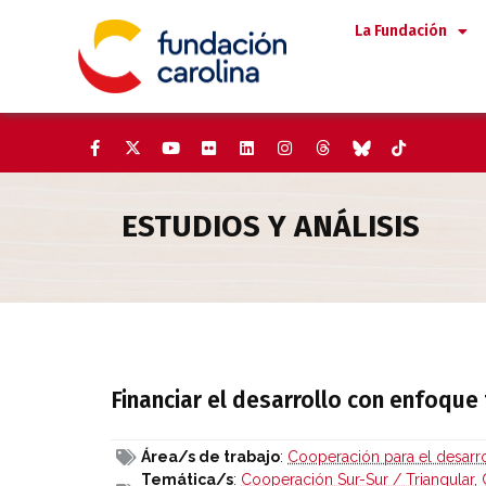
Saltar
La Fundación
al
contenido
ESTUDIOS Y ANÁLISIS
Financiar el desarrollo con en
Financiar el desarrollo con enfoque 
Área/s de trabajo
:
Cooperación para el desarro
Temática/s
:
Cooperación Sur-Sur / Triangular
,