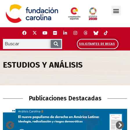
Saltar
al
contenido
La Fundación
Estudios y análisis
Cooperación y Liderazg
Red Carolina
SOLICITANTES DE BECAS
ESTUDIOS Y ANÁLISIS
Estudios y Análisis
Publicaciones Destacadas