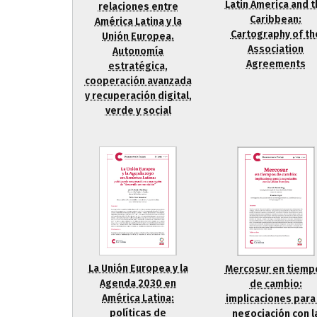
Latin America and 
relaciones entre
Caribbean:
América Latina y la
Cartography of th
Unión Europea.
Association
Autonomía
Agreements
estratégica,
cooperación avanzada
y recuperación digital,
verde y social
La Unión Europea y la
Mercosur en tiemp
Agenda 2030 en
de cambio:
América Latina:
implicaciones para 
políticas de
negociación con l