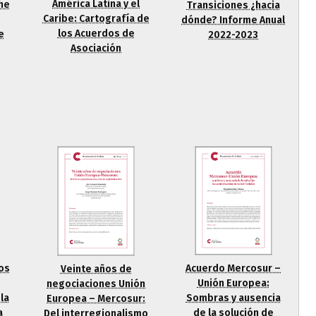
América Latina y el
the
Transiciones ¿hacia
Caribe: Cartografía de
dónde? Informe Anual
los Acuerdos de
e
2022-2023
Asociación
os
Acuerdo Mercosur –
Veinte años de
Unión Europea:
negociaciones Unión
la
Sombras y ausencia
Europea – Mercosur:
a
de la solución de
Del interregionalismo