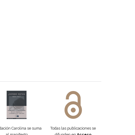
 DORA
ifiesto #DóndeEstánEllas
Manifiesto #DóndeEstánEllas
ación Carolina se suma
Todas las publicaciones se
al manifiesto
difunden en
Acceso