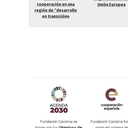
cooperación en una
Unión Europea
región de “desarrollo
en transición»
Agenda 2030 de la ONU
Cooperación Esp
Fundación Carolina se
Fundación Carolina f
alinea con los
Objetivos de
parte del sistema d