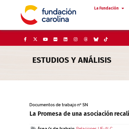
Saltar
La Fundación
al
contenido
ESTUDIOS Y ANÁLISIS
La Promesa de una asociación r
Documentos de trabajo
nº SN
La Promesa de una asociación recali
Área/s de trabajo
:
Relaciones UE-ALC