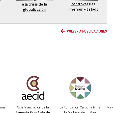
controversias
a la crisis de la
inversor – Estado
globalización
VOLVER A PUBLICACIONES
añola
Fundación Carolina Colombia
Declaración de San Francisco
Man
orma
Con financiación de la
La Fundación Carolina firma
Fund
e
Agencia Española de
la Declaración de San