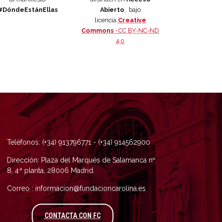
#DóndeEstánEllas
Abierto
, bajo
licencia
Creative
Commons ·
CC BY-NC-ND
4.0
Teléfonos: (+34) 913796771 - (+34) 914562900
Dirección: Plaza del Marqués de Salamanca nº
8, 4ª planta, 28006 Madrid.
Correo : informacion@fundacioncarolina.es
A TRAVÉS DEL FORMULARIO DE CONTAC
CONTACTA CON FC