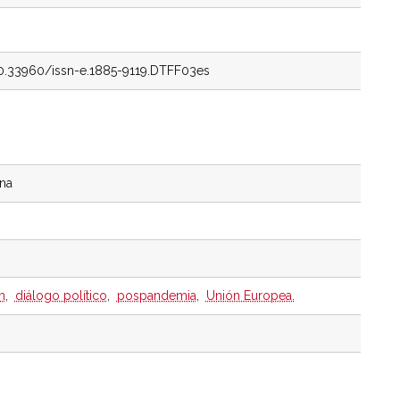
10.33960/issn-e.1885-9119.DTFF03es
ina
m
,
diálogo político
,
pospandemia
,
Unión Europea.